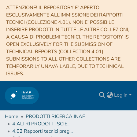
ATTENZIONE! IL REPOSITORY E’ APERTO
ESCLUSIVAMENTE ALL’IMMISSIONE DEI RAPPORTI
TECNICI (COLLEZIONE 4.01). NON E’ POSSIBILE
INSERIRE PRODOTTI IN TUTTE LE ALTRE COLLEZIONI,
A CAUSA DI PROBLEMI TECNICI. THE REPOSITORY IS
OPEN EXCLUSIVELY FOR THE SUBMISSION OF
TECHNICAL REPORTS (COLLECTION 4.01).
SUBMISSIONS TO ALL OTHER COLLECTIONS ARE
TEMPORARILY UNAVAILABLE, DUE TO TECHNICAL
ISSUES.
Log In
Home
PRODOTTI RICERCA INAF
4 ALTRI PRODOTTI SCIENTIFICI (Other scientific products)
4.02 Rapporti tecnici pregressi