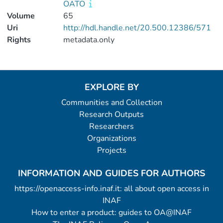
OATO
Volume
65
Uri
http://hdl.handle.net/20.500.12386/571
Rights
metadata.only
EXPLORE BY
Communities and Collection
Research Outputs
Researchers
Organizations
Projects
INFORMATION AND GUIDES FOR AUTHORS
https://openaccess-info.inaf.it: all about open access in
INAF
How to enter a product: guides to OA@INAF