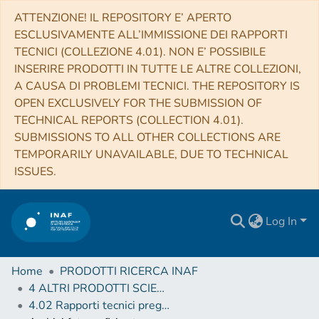
ATTENZIONE! IL REPOSITORY E’ APERTO
ESCLUSIVAMENTE ALL’IMMISSIONE DEI RAPPORTI
TECNICI (COLLEZIONE 4.01). NON E’ POSSIBILE
INSERIRE PRODOTTI IN TUTTE LE ALTRE COLLEZIONI,
A CAUSA DI PROBLEMI TECNICI. THE REPOSITORY IS
OPEN EXCLUSIVELY FOR THE SUBMISSION OF
TECHNICAL REPORTS (COLLECTION 4.01).
SUBMISSIONS TO ALL OTHER COLLECTIONS ARE
TEMPORARILY UNAVAILABLE, DUE TO TECHNICAL
ISSUES.
Log In
Home
PRODOTTI RICERCA INAF
4 ALTRI PRODOTTI SCIENTIFICI (Other scientific products)
4.02 Rapporti tecnici pregressi