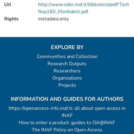
Url
http://www.oato.inaf.it/biblioteca/pdf/Tech
Rep160_Morbidelli.pdf
Rights
metadata.only
EXPLORE BY
Communities and Collection
Research Outputs
Researchers
Organizations
Projects
INFORMATION AND GUIDES FOR AUTHORS
https://openaccess-info.inaf.it: all about open access in
INAF
How to enter a product: guides to OA@INAF
The INAF Policy on Open Access