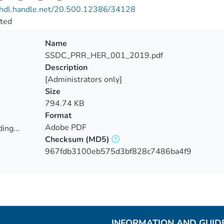
//hdl.handle.net/20.500.12386/34128
cted
Name
SSDC_PRR_HER_001_2019.pdf
Description
[Administrators only]
Size
794.74 KB
Format
Adobe PDF
ing...
Checksum
(MD5)
ing...
967fdb3100eb575d3bf828c7486ba4f9
INFORMATION AND GUID