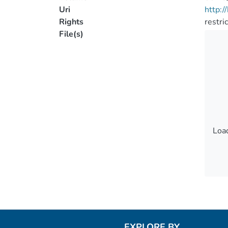
Uri
http:
Rights
restri
File(s)
Load
Load
EXPLORE BY