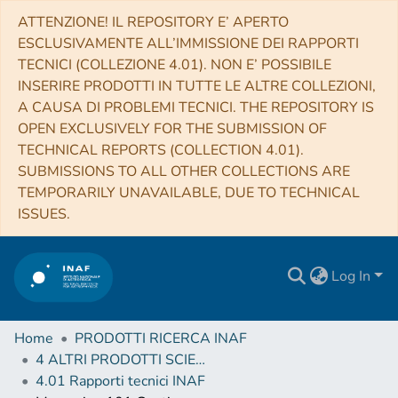
ATTENZIONE! IL REPOSITORY E’ APERTO
ESCLUSIVAMENTE ALL’IMMISSIONE DEI RAPPORTI
TECNICI (COLLEZIONE 4.01). NON E’ POSSIBILE
INSERIRE PRODOTTI IN TUTTE LE ALTRE COLLEZIONI,
A CAUSA DI PROBLEMI TECNICI. THE REPOSITORY IS
OPEN EXCLUSIVELY FOR THE SUBMISSION OF
TECHNICAL REPORTS (COLLECTION 4.01).
SUBMISSIONS TO ALL OTHER COLLECTIONS ARE
TEMPORARILY UNAVAILABLE, DUE TO TECHNICAL
ISSUES.
Log In
Home
PRODOTTI RICERCA INAF
4 ALTRI PRODOTTI SCIENTIFICI (Other scientific products)
4.01 Rapporti tecnici INAF