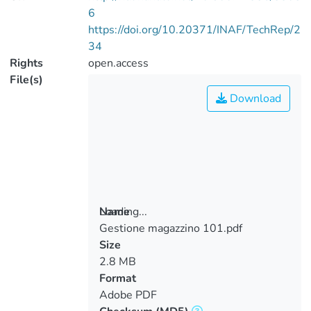
6
https://doi.org/10.20371/INAF/TechRep/2
34
Rights
open.access
File(s)
Download
Loading...
Name
Gestione magazzino 101.pdf
Loading...
Size
2.8 MB
Format
Adobe PDF