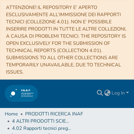
ATTENZIONE! IL REPOSITORY E’ APERTO
ESCLUSIVAMENTE ALL’IMMISSIONE DEI RAPPORTI
TECNICI (COLLEZIONE 4.01). NON E’ POSSIBILE
INSERIRE PRODOTTI IN TUTTE LE ALTRE COLLEZIONI,
A CAUSA DI PROBLEMI TECNICI. THE REPOSITORY IS
OPEN EXCLUSIVELY FOR THE SUBMISSION OF
TECHNICAL REPORTS (COLLECTION 4.01).
SUBMISSIONS TO ALL OTHER COLLECTIONS ARE
TEMPORARILY UNAVAILABLE, DUE TO TECHNICAL
ISSUES.
Log In
Home
PRODOTTI RICERCA INAF
4 ALTRI PRODOTTI SCIENTIFICI (Other scientific products)
4.02 Rapporti tecnici pregressi