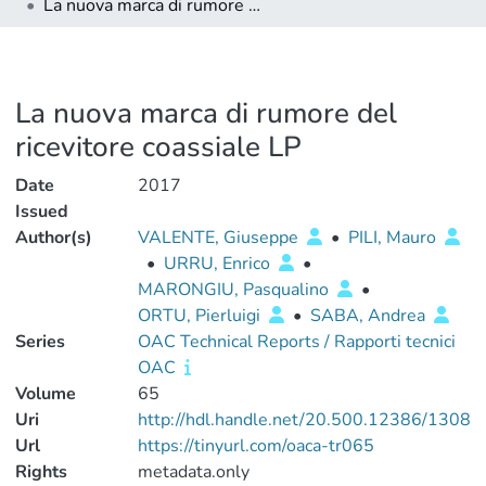
La nuova marca di rumore del ricevitore coassiale LP
La nuova marca di rumore del
ricevitore coassiale LP
Date
2017
Issued
Author(s)
VALENTE, Giuseppe
•
PILI, Mauro
•
URRU, Enrico
•
MARONGIU, Pasqualino
•
ORTU, Pierluigi
•
SABA, Andrea
Series
OAC Technical Reports / Rapporti tecnici
OAC
Volume
65
Uri
http://hdl.handle.net/20.500.12386/1308
Url
https://tinyurl.com/oaca-tr065
Rights
metadata.only