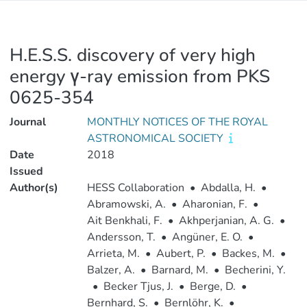
H.E.S.S. discovery of very high
energy γ-ray emission from PKS
0625-354
Journal
MONTHLY NOTICES OF THE ROYAL
ASTRONOMICAL SOCIETY
Date
2018
Issued
Author(s)
HESS Collaboration
•
Abdalla, H.
•
Abramowski, A.
•
Aharonian, F.
•
Ait Benkhali, F.
•
Akhperjanian, A. G.
•
Andersson, T.
•
Angüner, E. O.
•
Arrieta, M.
•
Aubert, P.
•
Backes, M.
•
Balzer, A.
•
Barnard, M.
•
Becherini, Y.
•
Becker Tjus, J.
•
Berge, D.
•
Bernhard, S.
•
Bernlöhr, K.
•