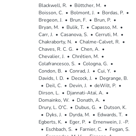
Blackwell, R.
•
Böttcher, M.
•
Boisson, C.
•
Bolmont, J.
•
Bordas, P.
•
Bregeon, J.
•
Brun, F.
•
Brun, P.
•
Bryan, M.
•
Bulik, T.
•
Capasso, M.
•
Carr, J.
•
Casanova, S.
•
Cerruti, M.
•
Chakraborty, N.
•
Chalme-Calvet, R.
•
Chaves, R. C. G.
•
Chen, A.
•
Chevalier, J.
•
Chrétien, M.
•
Colafrancesco, S.
•
Cologna, G.
•
Condon, B.
•
Conrad, J.
•
Cui, Y.
•
Davids, I. D.
•
Decock, J.
•
Degrange, B.
•
Deil, C.
•
Devin, J.
•
deWilt, P.
•
Dirson, L.
•
Djannati-Ataï, A.
•
Domainko, W.
•
Donath, A.
•
Drury, L. O'C.
•
Dubus, G.
•
Dutson, K.
•
Dyks, J.
•
Dyrda, M.
•
Edwards, T.
•
Egberts, K.
•
Eger, P.
•
Ernenwein, J. -P.
•
Eschbach, S.
•
Farnier, C.
•
Fegan, S.