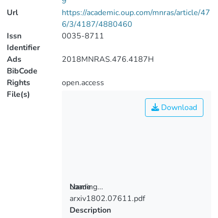
9
Url
https://academic.oup.com/mnras/article/47
6/3/4187/4880460
Issn
0035-8711
Identifier
Ads
2018MNRAS.476.4187H
BibCode
Rights
open.access
File(s)
Download
Loading...
Name
arxiv1802.07611.pdf
Loading...
Description