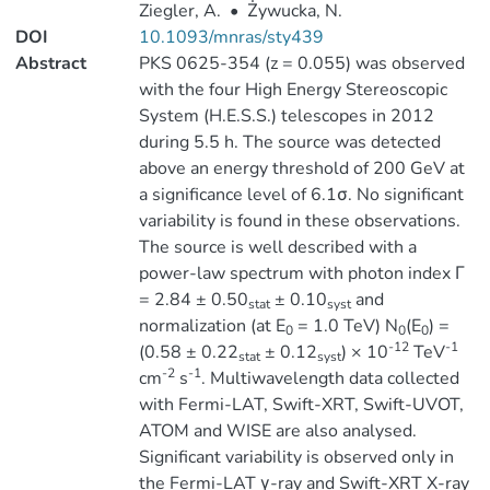
Ziegler, A.
•
Żywucka, N.
DOI
10.1093/mnras/sty439
Abstract
PKS 0625-354 (z = 0.055) was observed
with the four High Energy Stereoscopic
System (H.E.S.S.) telescopes in 2012
during 5.5 h. The source was detected
above an energy threshold of 200 GeV at
a significance level of 6.1σ. No significant
variability is found in these observations.
The source is well described with a
power-law spectrum with photon index Γ
= 2.84 ± 0.50
± 0.10
and
stat
syst
normalization (at E
= 1.0 TeV) N
(E
) =
0
0
0
-12
-1
(0.58 ± 0.22
± 0.12
) × 10
TeV
stat
syst
-2
-1
cm
s
. Multiwavelength data collected
with Fermi-LAT, Swift-XRT, Swift-UVOT,
ATOM and WISE are also analysed.
Significant variability is observed only in
the Fermi-LAT γ-ray and Swift-XRT X-ray