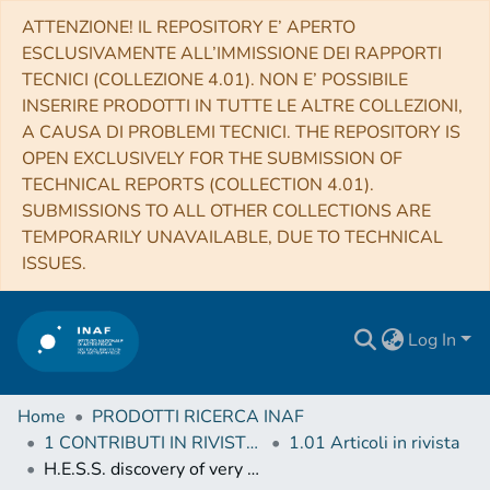
ATTENZIONE! IL REPOSITORY E’ APERTO
ESCLUSIVAMENTE ALL’IMMISSIONE DEI RAPPORTI
TECNICI (COLLEZIONE 4.01). NON E’ POSSIBILE
INSERIRE PRODOTTI IN TUTTE LE ALTRE COLLEZIONI,
A CAUSA DI PROBLEMI TECNICI. THE REPOSITORY IS
OPEN EXCLUSIVELY FOR THE SUBMISSION OF
TECHNICAL REPORTS (COLLECTION 4.01).
SUBMISSIONS TO ALL OTHER COLLECTIONS ARE
TEMPORARILY UNAVAILABLE, DUE TO TECHNICAL
ISSUES.
Log In
Home
PRODOTTI RICERCA INAF
1 CONTRIBUTI IN RIVISTE (Journal articles)
1.01 Articoli in rivista
H.E.S.S. discovery of very high energy γ-ray emission from PKS 0625-354