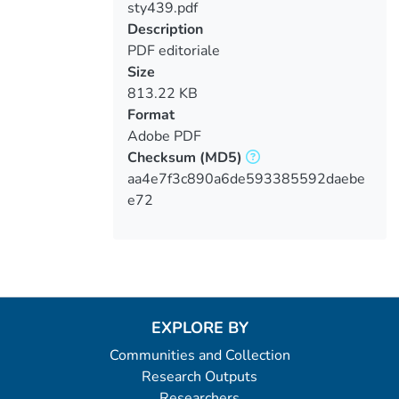
sty439.pdf
Loading...
Description
PDF editoriale
Size
813.22 KB
Format
Adobe PDF
Checksum
(MD5)
aa4e7f3c890a6de593385592daebe
e72
EXPLORE BY
Communities and Collection
Research Outputs
Researchers