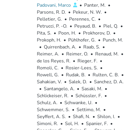
Padovani, Marco
•
Panter, M.
•
Parsons, R. D.
•
Pekeur, N. W.
•
Pelletier, G.
•
Perennes, C.
•
Petrucci, P. -O.
•
Peyaud, B.
•
Piel, Q.
•
Pita, S.
•
Poon, H.
•
Prokhorov, D.
•
Prokoph, H.
•
Pühlhofer, G.
•
Punch, M.
•
Quirrenbach, A.
•
Raab, S.
•
Reimer, A.
•
Reimer, O.
•
Renaud, M.
•
de los Reyes, R.
•
Rieger, F.
•
Romoli, C.
•
Rosier-Lees, S.
•
Rowell, G.
•
Rudak, B.
•
Rulten, C. B.
•
Sahakian, V.
•
Salek, D.
•
Sanchez, D. A.
•
Santangelo, A.
•
Sasaki, M.
•
Schlickeiser, R.
•
Schüssler, F.
•
Schulz, A.
•
Schwanke, U.
•
Schwemmer, S.
•
Settimo, M.
•
Seyffert, A. S.
•
Shafi, N.
•
Shilon, I.
•
Simoni, R.
•
Sol, H.
•
Spanier, F.
•