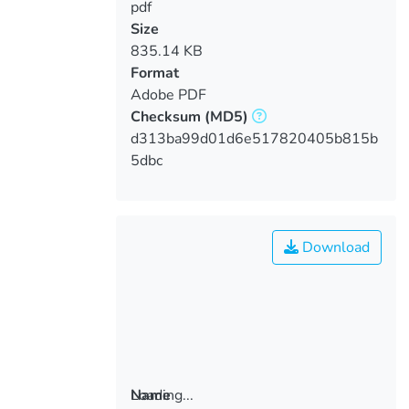
pdf
Size
835.14 KB
Format
Adobe PDF
Checksum
(MD5)
d313ba99d01d6e517820405b815b
5dbc
Download
Loading...
Name