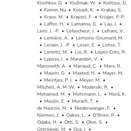
Klochkov, D.
•
Kluźniak, W.
•
Kolitzus, D.
•
Komin, Nu
•
Kosack, K.
•
Krakau, S.
•
Kraus, M.
•
Krayzel, F.
•
Krüger, P. P.
•
Laffon, H.
•
Lamanna, G.
•
Lau, J.
•
Lees, J. -P.
•
Lefaucheur, J.
•
Lefranc, V.
•
Lemière, A.
•
Lemoine-Goumard, M.
•
Lenain, J. -P.
•
Leser, E.
•
Lohse, T.
•
Lorentz, M.
•
Liu, R.
•
López-Coto, R.
•
Lypova, I.
•
Marandon, V.
•
Marcowith, A.
•
Mariaud, C.
•
Marx, R.
•
Maurin, G.
•
Maxted, N.
•
Mayer, M.
•
Meintjes, P. J.
•
Meyer, M.
•
Mitchell, A. M. W.
•
Moderski, R.
•
Mohamed, M.
•
Mohrmann, L.
•
Morâ, K.
•
Moulin, E.
•
Murach, T.
•
de Naurois, M.
•
Niederwanger, F.
•
Niemiec, J.
•
Oakes, L.
•
O'Brien, P.
•
Odaka, H.
•
Öttl, S.
•
Ohm, S.
•
Ostrowski, M.
•
Oya, I.
•