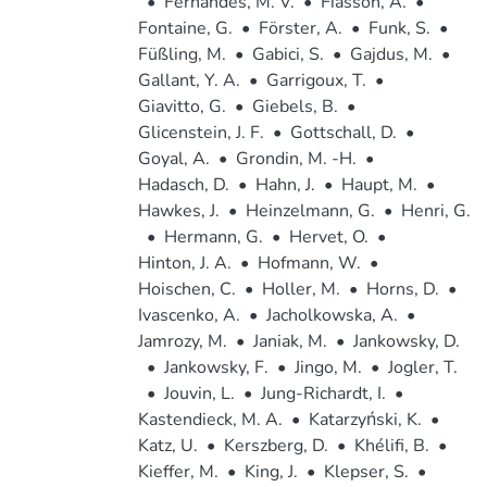
•
Fernandes, M. V.
•
Fiasson, A.
•
Fontaine, G.
•
Förster, A.
•
Funk, S.
•
Füßling, M.
•
Gabici, S.
•
Gajdus, M.
•
Gallant, Y. A.
•
Garrigoux, T.
•
Giavitto, G.
•
Giebels, B.
•
Glicenstein, J. F.
•
Gottschall, D.
•
Goyal, A.
•
Grondin, M. -H.
•
Hadasch, D.
•
Hahn, J.
•
Haupt, M.
•
Hawkes, J.
•
Heinzelmann, G.
•
Henri, G.
•
Hermann, G.
•
Hervet, O.
•
Hinton, J. A.
•
Hofmann, W.
•
Hoischen, C.
•
Holler, M.
•
Horns, D.
•
Ivascenko, A.
•
Jacholkowska, A.
•
Jamrozy, M.
•
Janiak, M.
•
Jankowsky, D.
•
Jankowsky, F.
•
Jingo, M.
•
Jogler, T.
•
Jouvin, L.
•
Jung-Richardt, I.
•
Kastendieck, M. A.
•
Katarzyński, K.
•
Katz, U.
•
Kerszberg, D.
•
Khélifi, B.
•
Kieffer, M.
•
King, J.
•
Klepser, S.
•