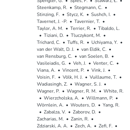
Spengler, G.
•
Spies, F.
•
Stawarz, Ł.
•
Steenkamp, R.
•
Stegmann, C.
•
Stinzing, F.
•
Stycz, K.
•
Sushch, I.
•
Tavernet, J. -P.
•
Tavernier, T.
•
Taylor, A. M.
•
Terrier, R.
•
Tibaldo, L.
•
Tiziani, D.
•
Tluczykont, M.
•
Trichard, C.
•
Tuffs, R.
•
Uchiyama, Y.
•
van der Walt, D. J.
•
van Eldik, C.
•
van Rensburg, C.
•
van Soelen, B.
•
Vasileiadis, G.
•
Veh, J.
•
Venter, C.
•
Viana, A.
•
Vincent, P.
•
Vink, J.
•
Voisin, F.
•
Völk, H. J.
•
Vuillaume, T.
•
Wadiasingh, Z.
•
Wagner, S. J.
•
Wagner, P.
•
Wagner, R. M.
•
White, R.
•
Wierzcholska, A.
•
Willmann, P.
•
Wörnlein, A.
•
Wouters, D.
•
Yang, R.
•
Zabalza, V.
•
Zaborov, D.
•
Zacharias, M.
•
Zanin, R.
•
Zdziarski, A. A.
•
Zech, A.
•
Zefi, F.
•