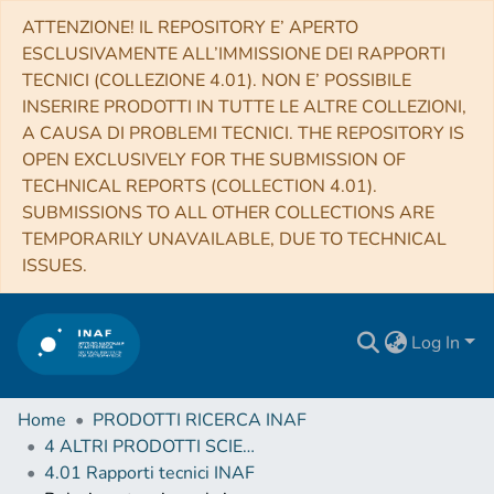
ATTENZIONE! IL REPOSITORY E’ APERTO
ESCLUSIVAMENTE ALL’IMMISSIONE DEI RAPPORTI
TECNICI (COLLEZIONE 4.01). NON E’ POSSIBILE
INSERIRE PRODOTTI IN TUTTE LE ALTRE COLLEZIONI,
A CAUSA DI PROBLEMI TECNICI. THE REPOSITORY IS
OPEN EXCLUSIVELY FOR THE SUBMISSION OF
TECHNICAL REPORTS (COLLECTION 4.01).
SUBMISSIONS TO ALL OTHER COLLECTIONS ARE
TEMPORARILY UNAVAILABLE, DUE TO TECHNICAL
ISSUES.
Log In
Home
PRODOTTI RICERCA INAF
4 ALTRI PRODOTTI SCIENTIFICI (Other scientific products)
4.01 Rapporti tecnici INAF