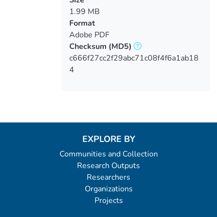
1.99 MB
Format
Adobe PDF
Checksum
(MD5)
c666f27cc2f29abc71c08f4f6a1ab18
4
EXPLORE BY
Communities and Collection
Research Outputs
Researchers
Organizations
Projects