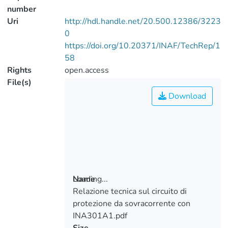
number
Uri
http://hdl.handle.net/20.500.12386/3223
0
https://doi.org/10.20371/INAF/TechRep/1
58
Rights
open.access
File(s)
Download
Loading...
Name
Relazione tecnica sul circuito di
Loading...
protezione da sovracorrente con
INA301A1.pdf
Size