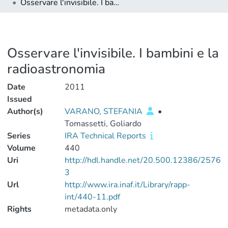
Osservare l'invisibile. I bambini e la radioastronomia
Osservare l'invisibile. I bambini e la
radioastronomia
Date
2011
Issued
Author(s)
VARANO, STEFANIA
•
Tomassetti, Goliardo
Series
IRA Technical Reports
Volume
440
Uri
http://hdl.handle.net/20.500.12386/2576
3
Url
http://www.ira.inaf.it/Library/rapp-
int/440-11.pdf
Rights
metadata.only