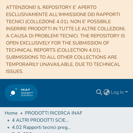
ATTENZIONE! IL REPOSITORY E’ APERTO
ESCLUSIVAMENTE ALL’IMMISSIONE DEI RAPPORTI
TECNICI (COLLEZIONE 4.01). NON E’ POSSIBILE
INSERIRE PRODOTTI IN TUTTE LE ALTRE COLLEZIONI,
A CAUSA DI PROBLEMI TECNICI. THE REPOSITORY IS
OPEN EXCLUSIVELY FOR THE SUBMISSION OF
TECHNICAL REPORTS (COLLECTION 4.01).
SUBMISSIONS TO ALL OTHER COLLECTIONS ARE
TEMPORARILY UNAVAILABLE, DUE TO TECHNICAL
ISSUES.
Log In
Home
PRODOTTI RICERCA INAF
4 ALTRI PRODOTTI SCIENTIFICI (Other scientific products)
4.02 Rapporti tecnici pregressi