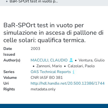
BaR-SPOrt test in vuoto per simulazione in ascesa di palllone di celle solari: qualifica termica.
BaR-SPOrt test in vuoto per
simulazione in ascesa di palllone di
celle solari: qualifica termica.
Date
2003
Issued
Author(s)
MACCULI, CLAUDIO
•
Ventura, Giulio
•
Zannoni, Mario
•
Calzolari, Paolo
Series
OAS Technical Reports
Volume
CNR IASF BO 381
Uri
http://hdl.handle.net/20.500.12386/1744
Rights
metadata.only