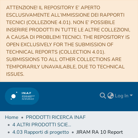
ATTENZIONE! IL REPOSITORY E’ APERTO
ESCLUSIVAMENTE ALL’IMMISSIONE DEI RAPPORTI
TECNICI (COLLEZIONE 4.01). NON E’ POSSIBILE
INSERIRE PRODOTTI IN TUTTE LE ALTRE COLLEZIONI,
A CAUSA DI PROBLEMI TECNICI. THE REPOSITORY IS
OPEN EXCLUSIVELY FOR THE SUBMISSION OF
TECHNICAL REPORTS (COLLECTION 4.01).
SUBMISSIONS TO ALL OTHER COLLECTIONS ARE
TEMPORARILY UNAVAILABLE, DUE TO TECHNICAL
ISSUES.
Log In
Home
PRODOTTI RICERCA INAF
4 ALTRI PRODOTTI SCIENTIFICI (Other scientific products)
4.03 Rapporti di progetto
JIRAM RA 10 Report