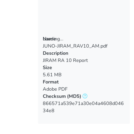
Loading...
Name
JUNO-JIRAM_RAV10_AM.pdf
Loading...
Description
JIRAM RA 10 Report
Size
5.61 MB
Format
Adobe PDF
Checksum
(MD5)
866571a539e71a30e04a4608d046
34e8