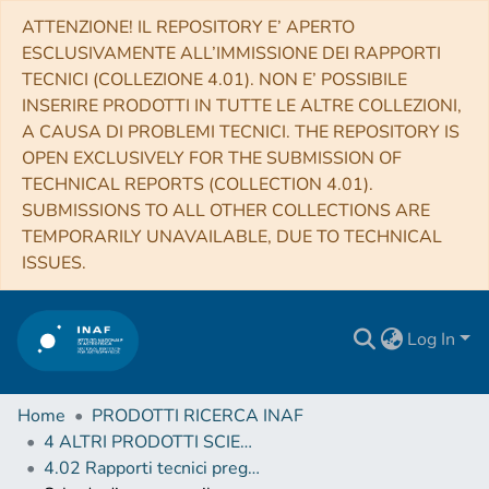
ATTENZIONE! IL REPOSITORY E’ APERTO
ESCLUSIVAMENTE ALL’IMMISSIONE DEI RAPPORTI
TECNICI (COLLEZIONE 4.01). NON E’ POSSIBILE
INSERIRE PRODOTTI IN TUTTE LE ALTRE COLLEZIONI,
A CAUSA DI PROBLEMI TECNICI. THE REPOSITORY IS
OPEN EXCLUSIVELY FOR THE SUBMISSION OF
TECHNICAL REPORTS (COLLECTION 4.01).
SUBMISSIONS TO ALL OTHER COLLECTIONS ARE
TEMPORARILY UNAVAILABLE, DUE TO TECHNICAL
ISSUES.
Log In
Home
PRODOTTI RICERCA INAF
4 ALTRI PRODOTTI SCIENTIFICI (Other scientific products)
4.02 Rapporti tecnici pregressi