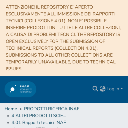
ATTENZIONE! IL REPOSITORY E’ APERTO
ESCLUSIVAMENTE ALL’IMMISSIONE DEI RAPPORTI
TECNICI (COLLEZIONE 4.01). NON E’ POSSIBILE
INSERIRE PRODOTTI IN TUTTE LE ALTRE COLLEZIONI,
A CAUSA DI PROBLEMI TECNICI. THE REPOSITORY IS
OPEN EXCLUSIVELY FOR THE SUBMISSION OF
TECHNICAL REPORTS (COLLECTION 4.01).
SUBMISSIONS TO ALL OTHER COLLECTIONS ARE
TEMPORARILY UNAVAILABLE, DUE TO TECHNICAL
ISSUES.
Log In
Home
PRODOTTI RICERCA INAF
4 ALTRI PRODOTTI SCIENTIFICI (Other scientific products)
4.01 Rapporti tecnici INAF