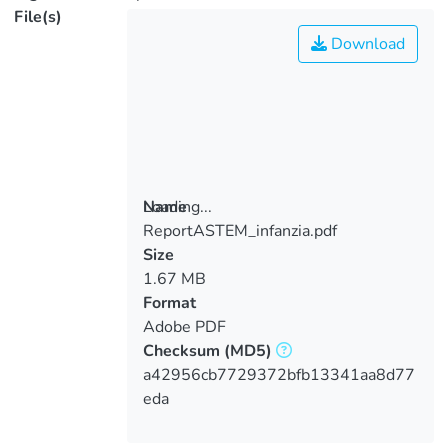
File(s)
Download
Loading...
Name
ReportASTEM_infanzia.pdf
Loading...
Size
1.67 MB
Format
Adobe PDF
Checksum
(MD5)
a42956cb7729372bfb13341aa8d77
eda