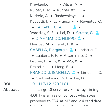
Kreykenbohm, I.
•
Alpar, A.
•
Kuiper, L. M.
•
Kunneriath, D.
•
Kurkela, A.
•
Rashevskaya, I.
•
Kuvvetli, I.
•
La Franca, F.
•
Reynolds, C.
•
LABANTI, CLAUDIO
•
Woosley, S. E.
•
Lai, D.
•
Stratta, G.
•
D'AMMANDO, FILIPPO
•
Hempel, M.
•
Lamb, F. K.
•
CASELLA, Piergiorgio
•
Lachaud, C.
•
Laubert, P. P.
•
Altamirano, D.
•
Lebrun, F.
•
Li, X.
•
Wu, X.
•
Rezzolla, L.
•
Liang, E.
•
PRANDONI, ISABELLA
•
Limousin, O.
•
Castro-Tirado, A. J.
•
Lin, D.
DOI
10.1117/12.2233161
Abstract
The Large Observatory For x-ray Timing
(LOFT) is a mission concept which was
proposed to ESA as M3 and M4 candidate