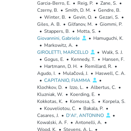
Garcia-Berro, E.
•
Reig, P.
•
Zane, S.
•
Czerny, B.
•
Smith, D. M.
•
Gendre, B.
•
Winter, B.
•
Gevin, O.
•
Gezari, S.
•
Giles, A. B.
•
Gilfanov, M.
•
Giommi, P.
•
Stappers, B.
•
Motta, S.
•
Giovannini, Gabriele
•
Hamuguchi, K.
•
Markowitz, A.
•
GIROLETTI, MARCELLO
•
Walk, S. J.
•
Gogus, E.
•
Kennedy, T.
•
Hansen, F.
•
Hartmann, D. H.
•
Remillard, R.
•
Agudo, I.
•
Mulačová, J.
•
Haswell, C. A.
•
CAPITANIO, FIAMMA
•
Klochkov, D.
•
Izzo, L.
•
Albertus, C.
•
Kluzniak, W.
•
Koerding, E.
•
Kokkotas, K.
•
Komossa, S.
•
Korpela, S.
•
Kouveliotou, C.
•
Bakala, P.
•
Casares, J.
•
D'AI', ANTONINO
•
Kowalski, A. F.
•
Antonelli, A.
•
Wood, K.
•
Stevens, A. L.
•