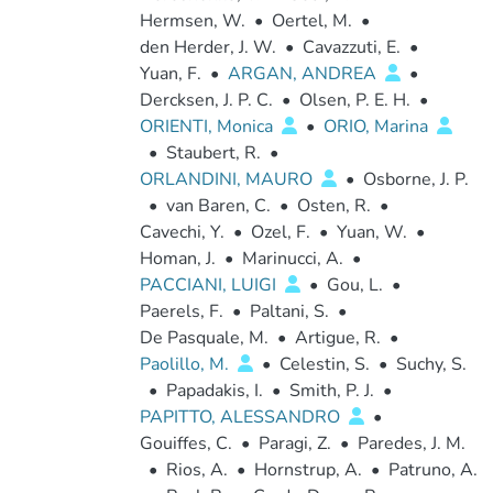
Hermsen, W.
•
Oertel, M.
•
den Herder, J. W.
•
Cavazzuti, E.
•
Yuan, F.
•
ARGAN, ANDREA
•
Dercksen, J. P. C.
•
Olsen, P. E. H.
•
ORIENTI, Monica
•
ORIO, Marina
•
Staubert, R.
•
ORLANDINI, MAURO
•
Osborne, J. P.
•
van Baren, C.
•
Osten, R.
•
Cavechi, Y.
•
Ozel, F.
•
Yuan, W.
•
Homan, J.
•
Marinucci, A.
•
PACCIANI, LUIGI
•
Gou, L.
•
Paerels, F.
•
Paltani, S.
•
De Pasquale, M.
•
Artigue, R.
•
Paolillo, M.
•
Celestin, S.
•
Suchy, S.
•
Papadakis, I.
•
Smith, P. J.
•
PAPITTO, ALESSANDRO
•
Gouiffes, C.
•
Paragi, Z.
•
Paredes, J. M.
•
Rios, A.
•
Hornstrup, A.
•
Patruno, A.