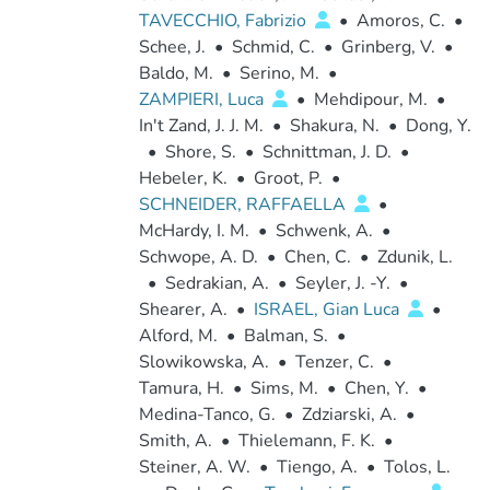
TAVECCHIO, Fabrizio
•
Amoros, C.
•
Schee, J.
•
Schmid, C.
•
Grinberg, V.
•
Baldo, M.
•
Serino, M.
•
ZAMPIERI, Luca
•
Mehdipour, M.
•
In't Zand, J. J. M.
•
Shakura, N.
•
Dong, Y.
•
Shore, S.
•
Schnittman, J. D.
•
Hebeler, K.
•
Groot, P.
•
SCHNEIDER, RAFFAELLA
•
McHardy, I. M.
•
Schwenk, A.
•
Schwope, A. D.
•
Chen, C.
•
Zdunik, L.
•
Sedrakian, A.
•
Seyler, J. -Y.
•
Shearer, A.
•
ISRAEL, Gian Luca
•
Alford, M.
•
Balman, S.
•
Slowikowska, A.
•
Tenzer, C.
•
Tamura, H.
•
Sims, M.
•
Chen, Y.
•
Medina-Tanco, G.
•
Zdziarski, A.
•
Smith, A.
•
Thielemann, F. K.
•
Steiner, A. W.
•
Tiengo, A.
•
Tolos, L.