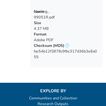
Loading...
Name
99051R.pdf
Loading...
Size
4.37 MB
Format
Adobe PDF
Checksum
(MD5)
fac54b12f3878c9fbc317d36b3e8a0
55
EXPLORE BY
Communities and Collection
Research Outputs