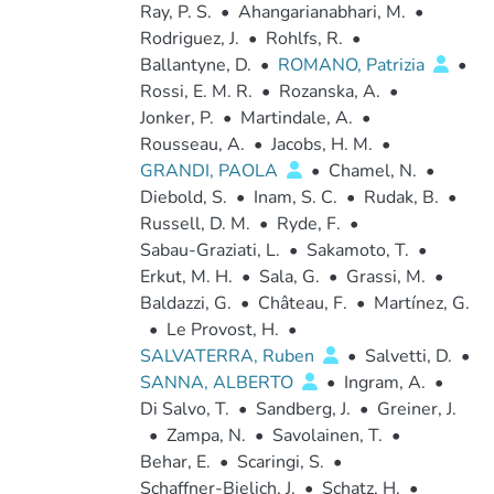
Ray, P. S.
•
Ahangarianabhari, M.
•
Rodriguez, J.
•
Rohlfs, R.
•
Ballantyne, D.
•
ROMANO, Patrizia
•
Rossi, E. M. R.
•
Rozanska, A.
•
Jonker, P.
•
Martindale, A.
•
Rousseau, A.
•
Jacobs, H. M.
•
GRANDI, PAOLA
•
Chamel, N.
•
Diebold, S.
•
Inam, S. C.
•
Rudak, B.
•
Russell, D. M.
•
Ryde, F.
•
Sabau-Graziati, L.
•
Sakamoto, T.
•
Erkut, M. H.
•
Sala, G.
•
Grassi, M.
•
Baldazzi, G.
•
Château, F.
•
Martínez, G.
•
Le Provost, H.
•
SALVATERRA, Ruben
•
Salvetti, D.
•
SANNA, ALBERTO
•
Ingram, A.
•
Di Salvo, T.
•
Sandberg, J.
•
Greiner, J.
•
Zampa, N.
•
Savolainen, T.
•
Behar, E.
•
Scaringi, S.
•
Schaffner-Bielich, J.
•
Schatz, H.
•