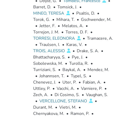
•
Doyle, G.
•
Tombesi, Francesco
•
Barret, D.
•
Tomsick, J.
•
MINEO, TERESA
•
Psaltis, D.
•
Torok, G.
•
Mihara, T.
•
Gschwender, M.
•
Jetter, F.
•
Melatos, A.
•
Torrejon, J. M.
•
Torres, D. F.
•
TORRESI, ELEONORA
•
Tramacere, A.
•
Traulsen, I.
•
Karas, V.
•
TROIS, ALESSIO
•
Drake, S. A.
•
Bhattacharyya, S.
•
Pye, J.
•
Sobolewska, M.
•
Turolla, R.
•
Turriziani, S.
•
Baykal, A.
•
Mendez, M.
•
Johannsen, T.
•
Typel, S.
•
Chenevez, J.
•
Uter, P.
•
Fabian, A.
•
Uttley, P.
•
Vacchi, A.
•
Varniere, P.
•
Zech, A.
•
Di Cosimo, S.
•
Vaughan, S.
•
VERCELLONE, STEFANO
•
Durant, M.
•
Vietri, M.
•
Chernyakova, M.
•
Ramon, P.
•