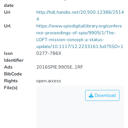
date
Uri
http://hdl.handle.net/20.500.12386/2514
4
Url
https://www.spiedigitallibrary.org/confere
nce-proceedings-of-spie/9905/1/The-
LOFT-mission-concept-a-status-
update/10.1117/12.2233161.full?SSO=1
Issn
0277-786X
Identifier
Ads
2016SPIE.9905E..1RF
BibCode
Rights
open.access
File(s)
Download