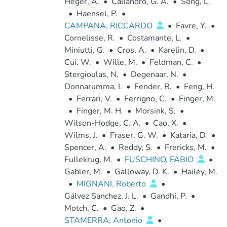
Heger, A.
•
Caliandro, G. A.
•
Song, L.
•
Haensel, P.
•
CAMPANA, RICCARDO
•
Favre, Y.
•
Cornelisse, R.
•
Costamante, L.
•
Miniutti, G.
•
Cros, A.
•
Karelin, D.
•
Cui, W.
•
Wille, M.
•
Feldman, C.
•
Stergioulas, N.
•
Degenaar, N.
•
Donnarumma, I.
•
Fender, R.
•
Feng, H.
•
Ferrari, V.
•
Ferrigno, C.
•
Finger, M.
•
Finger, M. H.
•
Morsink, S.
•
Wilson-Hodge, C. A.
•
Cao, X.
•
Wilms, J.
•
Fraser, G. W.
•
Kataria, D.
•
Spencer, A.
•
Reddy, S.
•
Frericks, M.
•
Fullekrug, M.
•
FUSCHINO, FABIO
•
Gabler, M.
•
Galloway, D. K.
•
Hailey, M.
•
MIGNANI, Roberto
•
Gálvez Sanchez, J. L.
•
Gandhi, P.
•
Motch, C.
•
Gao, Z.
•
STAMERRA, Antonio
•