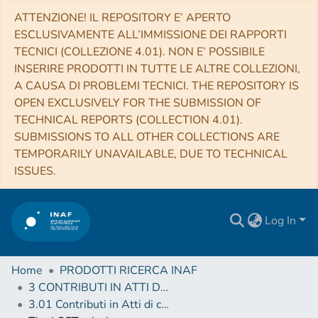
ATTENZIONE! IL REPOSITORY E’ APERTO
ESCLUSIVAMENTE ALL’IMMISSIONE DEI RAPPORTI
TECNICI (COLLEZIONE 4.01). NON E’ POSSIBILE
INSERIRE PRODOTTI IN TUTTE LE ALTRE COLLEZIONI,
A CAUSA DI PROBLEMI TECNICI. THE REPOSITORY IS
OPEN EXCLUSIVELY FOR THE SUBMISSION OF
TECHNICAL REPORTS (COLLECTION 4.01).
SUBMISSIONS TO ALL OTHER COLLECTIONS ARE
TEMPORARILY UNAVAILABLE, DUE TO TECHNICAL
ISSUES.
Log In
Home
PRODOTTI RICERCA INAF
3 CONTRIBUTI IN ATTI DI CONVEGNO (Proceedings)
3.01 Contributi in Atti di convegno