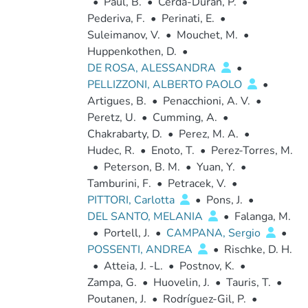
•
Paul, B.
•
Cerda-Duran, P.
•
Pederiva, F.
•
Perinati, E.
•
Suleimanov, V.
•
Mouchet, M.
•
Huppenkothen, D.
•
DE ROSA, ALESSANDRA
•
PELLIZZONI, ALBERTO PAOLO
•
Artigues, B.
•
Penacchioni, A. V.
•
Peretz, U.
•
Cumming, A.
•
Chakrabarty, D.
•
Perez, M. A.
•
Hudec, R.
•
Enoto, T.
•
Perez-Torres, M.
•
Peterson, B. M.
•
Yuan, Y.
•
Tamburini, F.
•
Petracek, V.
•
PITTORI, Carlotta
•
Pons, J.
•
DEL SANTO, MELANIA
•
Falanga, M.
•
Portell, J.
•
CAMPANA, Sergio
•
POSSENTI, ANDREA
•
Rischke, D. H.
•
Atteia, J. -L.
•
Postnov, K.
•
Zampa, G.
•
Huovelin, J.
•
Tauris, T.
•
Poutanen, J.
•
Rodríguez-Gil, P.
•