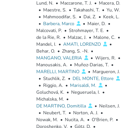
Lund, N.
•
Maccarone, T. J.
•
Macera, D.
•
Maestre, S.
•
Takahashi, T.
•
Yu, W.
•
Mahmoodifar, S.
•
Dai, Z.
•
Keek, L.
•
Barbera, Marco
•
Maier, D.
•
Malcovati, P.
•
Strohmayer, T. E.
•
de la Rie, R.
•
Malzac, J.
•
Malone, C.
•
Mandel, I.
•
AMATI, LORENZO
•
Behar, O.
•
Zhang, S. -N.
•
MANGANO, VALERIA
•
Wijers, R.
•
Manousakis, A.
•
Muñoz-Darias, T.
•
MARELLI, MARTINO
•
Margueron, J.
•
Stuchlik, Z.
•
DEL MONTE, Ettore
•
Riggio, A.
•
Marisaldi, M.
•
Goluchová, K.
•
Negueruela, I.
•
Michalska, M.
•
DE MARTINO, Domitilla
•
Neilsen, J.
•
Neubert, T.
•
Norton, A. J.
•
Nowak, M.
•
Nucita, A.
•
O'Brien, P.
•
Doroshenko, V.
•
Götz, D.
•