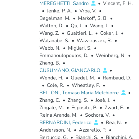
MEREGHETTI, Sandro
•
Vincent, F. H.
•
Jenke, P. A.
•
Vrba, V.
•
Begelman, M.
•
Markoff, S. B.
•
Walton, D.
•
Qu, J.
•
Wang, J.
•
Wang, Z.
•
Gualtieri, L.
•
Coker, J.
•
Watanabe, S.
•
Wawrzaszek, R.
•
Webb, N.
•
Migliari, S.
•
Emmanoulopoulos, D.
•
Weinberg, N.
•
Zhang, B.
•
CUSUMANO, GIANCARLO
•
Wende, H.
•
Guedel, M.
•
Rambaud, D.
•
Cole, R.
•
Wheatley, P.
•
BELLONI, Tomaso Maria Melchiorre
•
Zhang, C.
•
Zhang, S.
•
Josè, J.
•
Zingale, M.
•
Esposito, P.
•
Zwart, F.
•
Reina Aranda, M.
•
Sochora, V.
•
BERNARDINI, Federico
•
Rea, N.
•
Andersson, N.
•
Azzarello, P.
•
Bertuccio, G.
•
Bianchi, S.
•
Bianchini, A.