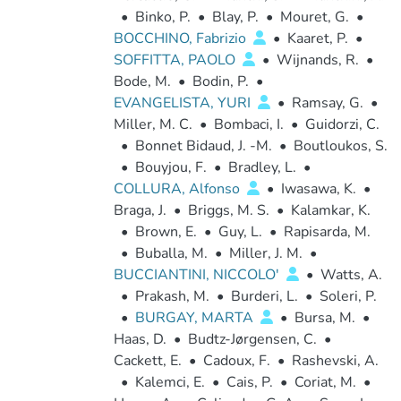
•
Binko, P.
•
Blay, P.
•
Mouret, G.
•
BOCCHINO, Fabrizio
•
Kaaret, P.
•
SOFFITTA, PAOLO
•
Wijnands, R.
•
Bode, M.
•
Bodin, P.
•
EVANGELISTA, YURI
•
Ramsay, G.
•
Miller, M. C.
•
Bombaci, I.
•
Guidorzi, C.
•
Bonnet Bidaud, J. -M.
•
Boutloukos, S.
•
Bouyjou, F.
•
Bradley, L.
•
COLLURA, Alfonso
•
Iwasawa, K.
•
Braga, J.
•
Briggs, M. S.
•
Kalamkar, K.
•
Brown, E.
•
Guy, L.
•
Rapisarda, M.
•
Buballa, M.
•
Miller, J. M.
•
BUCCIANTINI, NICCOLO'
•
Watts, A.
•
Prakash, M.
•
Burderi, L.
•
Soleri, P.
•
BURGAY, MARTA
•
Bursa, M.
•
Haas, D.
•
Budtz-Jørgensen, C.
•
Cackett, E.
•
Cadoux, F.
•
Rashevski, A.
•
Kalemci, E.
•
Cais, P.
•
Coriat, M.
•