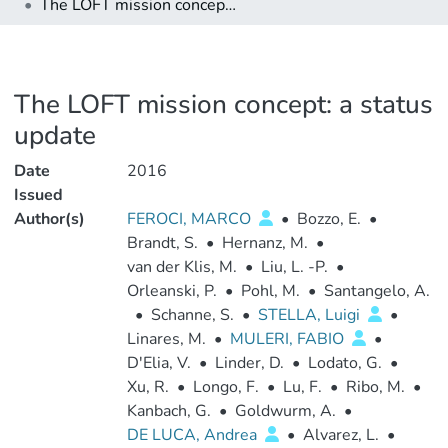
The LOFT mission concept: a status update
The LOFT mission concept: a status
update
Date
2016
Issued
Author(s)
FEROCI, MARCO
•
Bozzo, E.
•
Brandt, S.
•
Hernanz, M.
•
van der Klis, M.
•
Liu, L. -P.
•
Orleanski, P.
•
Pohl, M.
•
Santangelo, A.
•
Schanne, S.
•
STELLA, Luigi
•
Linares, M.
•
MULERI, FABIO
•
D'Elia, V.
•
Linder, D.
•
Lodato, G.
•
Xu, R.
•
Longo, F.
•
Lu, F.
•
Ribo, M.
•
Kanbach, G.
•
Goldwurm, A.
•
DE LUCA, Andrea
•
Alvarez, L.
•