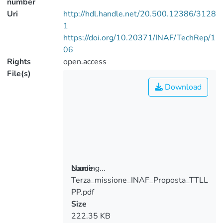
number
Uri
http://hdl.handle.net/20.500.12386/3128
1
https://doi.org/10.20371/INAF/TechRep/1
06
Rights
open.access
File(s)
Download
Loading...
Name
Terza_missione_INAF_Proposta_TTLL
Loading...
PP.pdf
Size
222.35 KB