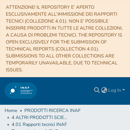
ATTENZIONE! IL REPOSITORY E’ APERTO
ESCLUSIVAMENTE ALL’IMMISSIONE DEI RAPPORTI
TECNICI (COLLEZIONE 4.01). NON E’ POSSIBILE
INSERIRE PRODOTTI IN TUTTE LE ALTRE COLLEZIONI,
A CAUSA DI PROBLEMI TECNICI. THE REPOSITORY IS
OPEN EXCLUSIVELY FOR THE SUBMISSION OF
TECHNICAL REPORTS (COLLECTION 4.01).
SUBMISSIONS TO ALL OTHER COLLECTIONS ARE
TEMPORARILY UNAVAILABLE, DUE TO TECHNICAL
ISSUES.
Log In
Home
PRODOTTI RICERCA INAF
4 ALTRI PRODOTTI SCIENTIFICI (Other scientific products)
4.01 Rapporti tecnici INAF