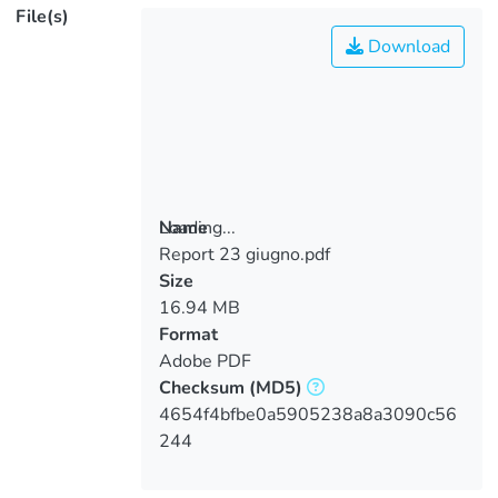
File(s)
Download
Loading...
Name
Report 23 giugno.pdf
Loading...
Size
16.94 MB
Format
Adobe PDF
Checksum
(MD5)
4654f4bfbe0a5905238a8a3090c56
244