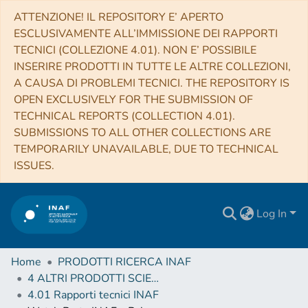
ATTENZIONE! IL REPOSITORY E’ APERTO
ESCLUSIVAMENTE ALL’IMMISSIONE DEI RAPPORTI
TECNICI (COLLEZIONE 4.01). NON E’ POSSIBILE
INSERIRE PRODOTTI IN TUTTE LE ALTRE COLLEZIONI,
A CAUSA DI PROBLEMI TECNICI. THE REPOSITORY IS
OPEN EXCLUSIVELY FOR THE SUBMISSION OF
TECHNICAL REPORTS (COLLECTION 4.01).
SUBMISSIONS TO ALL OTHER COLLECTIONS ARE
TEMPORARILY UNAVAILABLE, DUE TO TECHNICAL
ISSUES.
Log In
Home
PRODOTTI RICERCA INAF
4 ALTRI PRODOTTI SCIENTIFICI (Other scientific products)
4.01 Rapporti tecnici INAF