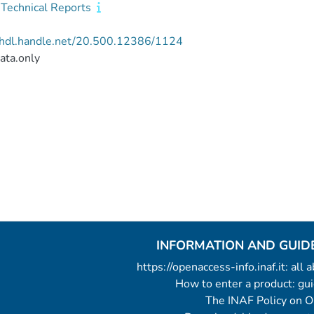
Technical Reports
//hdl.handle.net/20.500.12386/1124
ata.only
INFORMATION AND GUID
https://openaccess-info.inaf.it: all
How to enter a product: g
The INAF Policy on 