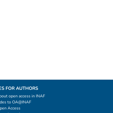
ES FOR AUTHORS
 about open access in INAF
uides to OA@INAF
Open Access