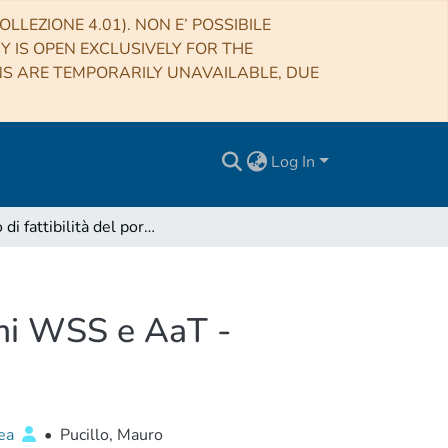
LLEZIONE 4.01). NON E’ POSSIBILE
RY IS OPEN EXCLUSIVELY FOR THE
NS ARE TEMPORARILY UNAVAILABLE, DUE
Log In
Studio di fattibilità del porting sotto linux dei sistemi WSS e AaT - Realizzazione di un prototipo
temi WSS e AaT -
ea
•
Pucillo, Mauro