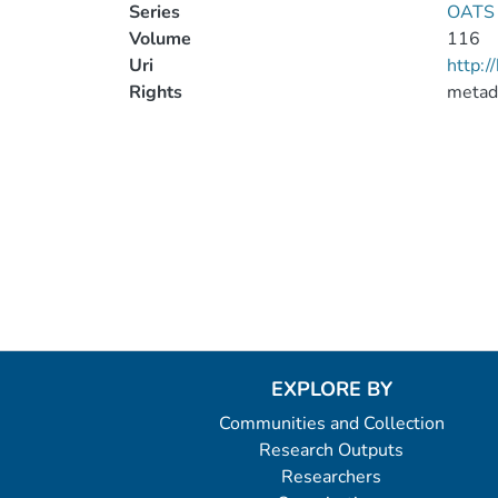
Series
OATS 
Volume
116
Uri
http:
Rights
metad
EXPLORE BY
Communities and Collection
Research Outputs
Researchers