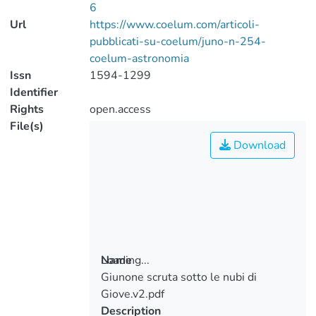
6
Url
https://www.coelum.com/articoli-
pubblicati-su-coelum/juno-n-254-
coelum-astronomia
Issn
1594-1299
Identifier
Rights
open.access
File(s)
Download
Loading...
Name
Giunone scruta sotto le nubi di
Loading...
Giove.v2.pdf
Description