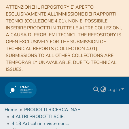
ATTENZIONE! IL REPOSITORY E’ APERTO
ESCLUSIVAMENTE ALL’IMMISSIONE DEI RAPPORTI
TECNICI (COLLEZIONE 4.01). NON E’ POSSIBILE
INSERIRE PRODOTTI IN TUTTE LE ALTRE COLLEZIONI,
A CAUSA DI PROBLEMI TECNICI. THE REPOSITORY IS
OPEN EXCLUSIVELY FOR THE SUBMISSION OF
TECHNICAL REPORTS (COLLECTION 4.01).
SUBMISSIONS TO ALL OTHER COLLECTIONS ARE
TEMPORARILY UNAVAILABLE, DUE TO TECHNICAL
ISSUES.
Log In
Home
PRODOTTI RICERCA INAF
4 ALTRI PRODOTTI SCIENTIFICI (Other scientific products)
4.13 Articoli in riviste non scientifiche, circolari, telegrammi