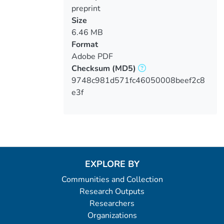
preprint
Size
6.46 MB
Format
Adobe PDF
Checksum
(MD5)
9748c981d571fc46050008beef2c8
e3f
EXPLORE BY
Communities and Collection
Research Outputs
Researchers
Organizations