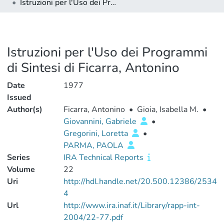
Istruzioni per l'Uso dei Programmi di Sintesi di Ficarra, Antonino
Istruzioni per l'Uso dei Programmi
di Sintesi di Ficarra, Antonino
Date
1977
Issued
Author(s)
Ficarra, Antonino
•
Gioia, Isabella M.
•
Giovannini, Gabriele
•
Gregorini, Loretta
•
PARMA, PAOLA
Series
IRA Technical Reports
Volume
22
Uri
http://hdl.handle.net/20.500.12386/2534
4
Url
http://www.ira.inaf.it/Library/rapp-int-
2004/22-77.pdf