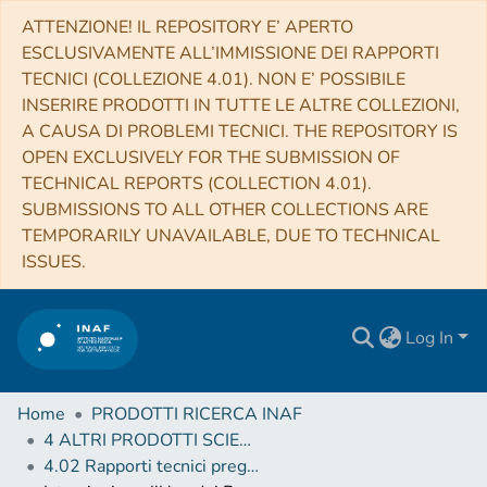
ATTENZIONE! IL REPOSITORY E’ APERTO
ESCLUSIVAMENTE ALL’IMMISSIONE DEI RAPPORTI
TECNICI (COLLEZIONE 4.01). NON E’ POSSIBILE
INSERIRE PRODOTTI IN TUTTE LE ALTRE COLLEZIONI,
A CAUSA DI PROBLEMI TECNICI. THE REPOSITORY IS
OPEN EXCLUSIVELY FOR THE SUBMISSION OF
TECHNICAL REPORTS (COLLECTION 4.01).
SUBMISSIONS TO ALL OTHER COLLECTIONS ARE
TEMPORARILY UNAVAILABLE, DUE TO TECHNICAL
ISSUES.
Log In
Home
PRODOTTI RICERCA INAF
4 ALTRI PRODOTTI SCIENTIFICI (Other scientific products)
4.02 Rapporti tecnici pregressi