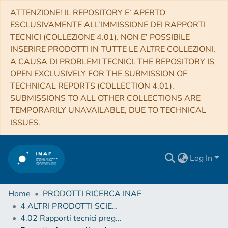
ATTENZIONE! IL REPOSITORY E’ APERTO
ESCLUSIVAMENTE ALL’IMMISSIONE DEI RAPPORTI
TECNICI (COLLEZIONE 4.01). NON E’ POSSIBILE
INSERIRE PRODOTTI IN TUTTE LE ALTRE COLLEZIONI,
A CAUSA DI PROBLEMI TECNICI. THE REPOSITORY IS
OPEN EXCLUSIVELY FOR THE SUBMISSION OF
TECHNICAL REPORTS (COLLECTION 4.01).
SUBMISSIONS TO ALL OTHER COLLECTIONS ARE
TEMPORARILY UNAVAILABLE, DUE TO TECHNICAL
ISSUES.
Log In
Home
PRODOTTI RICERCA INAF
4 ALTRI PRODOTTI SCIENTIFICI (Other scientific products)
4.02 Rapporti tecnici pregressi