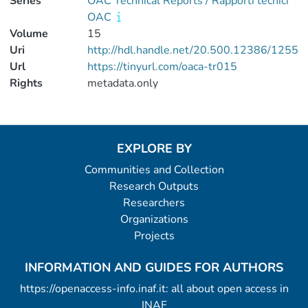
Series
OAC Technical Reports / Rapporti tecnici
OAC
Volume
15
Uri
http://hdl.handle.net/20.500.12386/1255
Url
https://tinyurl.com/oaca-tr015
Rights
metadata.only
EXPLORE BY
Communities and Collection
Research Outputs
Researchers
Organizations
Projects
INFORMATION AND GUIDES FOR AUTHORS
https://openaccess-info.inaf.it: all about open access in
INAF