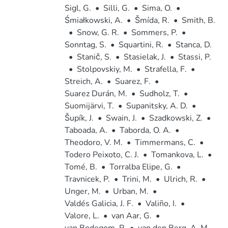
Sigl, G.
•
Silli, G.
•
Sima, O.
•
Śmiałkowski, A.
•
Šmída, R.
•
Smith, B.
•
Snow, G. R.
•
Sommers, P.
•
Sonntag, S.
•
Squartini, R.
•
Stanca, D.
•
Stanič, S.
•
Stasielak, J.
•
Stassi, P.
•
Stolpovskiy, M.
•
Strafella, F.
•
Streich, A.
•
Suarez, F.
•
Suarez Durán, M.
•
Sudholz, T.
•
Suomijärvi, T.
•
Supanitsky, A. D.
•
Šupík, J.
•
Swain, J.
•
Szadkowski, Z.
•
Taboada, A.
•
Taborda, O. A.
•
Theodoro, V. M.
•
Timmermans, C.
•
Todero Peixoto, C. J.
•
Tomankova, L.
•
Tomé, B.
•
Torralba Elipe, G.
•
Travnicek, P.
•
Trini, M.
•
Ulrich, R.
•
Unger, M.
•
Urban, M.
•
Valdés Galicia, J. F.
•
Valiño, I.
•
Valore, L.
•
van Aar, G.
•