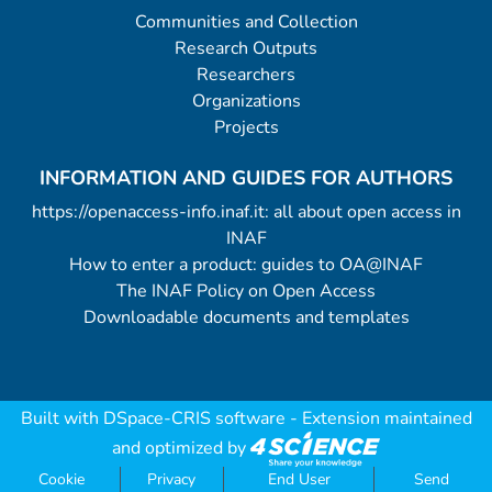
Communities and Collection
Research Outputs
Researchers
Organizations
Projects
INFORMATION AND GUIDES FOR AUTHORS
https://openaccess-info.inaf.it: all about open access in
INAF
How to enter a product: guides to OA@INAF
The INAF Policy on Open Access
Downloadable documents and templates
Built with
DSpace-CRIS software
- Extension maintained
and optimized by
Cookie
Privacy
End User
Send