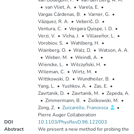
van Bodegom, P.
•
van den Berg, A. M.
•
van Vliet, A.
•
Varela, E.
•
Vargas Cárdenas, B.
•
Varner, G.
•
Vázquez, R. A.
•
Veberič, D.
•
Ventura, C.
•
Vergara Quispe, I. D.
•
Verzi, V.
•
Vicha, J.
•
Villaseñor, L.
•
Vorobiov, S.
•
Wahlberg, H.
•
Wainberg, O.
•
Walz, D.
•
Watson, A. A.
•
Weber, M.
•
Weindl, A.
•
Wiencke, L.
•
Wilczyński, H.
•
Wileman, C.
•
Wirtz, M.
•
Wittkowski, D.
•
Wundheiler, B.
•
Yang, L.
•
Yushkov, A.
•
Zas, E.
•
Zavrtanik, D.
•
Zavrtanik, M.
•
Zepeda, A.
•
Zimmermann, B.
•
Ziolkowski, M.
•
Zong, Z.
•
Zuccarello, Francesca
•
Pierre Auger Collaboration
DOI
10.1103/PhysRevD.96.122003
Abstract
We present a new method for probing the