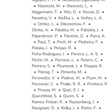
Nguyen, P. H.
•
Niculescu-Oglinzanu, M.
•
Niechciol, M.
•
Niemietz, L.
•
Niggemann, T.
•
Nitz, D.
•
Nosek, D.
•
Novotny, V.
•
Nožka, L.
•
Núñez, L. A.
•
Ochilo, L.
•
Oikonomou, F.
•
Olinto, A.
•
Palatka, M.
•
Pallotta, J.
•
Papenbreer, P.
•
Parente, G.
•
Parra, A.
•
Paul, T.
•
Pech, M.
•
Pedreira, F.
•
Pekala, J.
•
Pelayo, R.
•
Peña-Rodriguez, J.
•
Pereira, L. A. S.
•
Perlin, M.
•
Perrone, L.
•
Peters, C.
•
Petrera, S.
•
Phuntsok, J.
•
Piegaia, R.
•
Pierog, T.
•
Pimenta, M.
•
Pirronello, V.
•
Platino, M.
•
Plum, M.
•
Porowski, C.
•
Prado, R. R.
•
Privitera, P.
•
Prouza, M.
•
Quel, E. J.
•
Querchfeld, S.
•
Quinn, S.
•
Ramos-Pollan, R.
•
Rautenberg, J.
•
Ravignani, D.
•
Ridky, J.
•
Riehn, F.
•