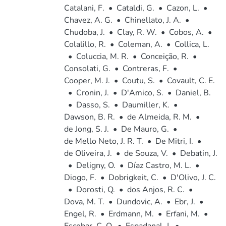
Catalani, F.
•
Cataldi, G.
•
Cazon, L.
•
Chavez, A. G.
•
Chinellato, J. A.
•
Chudoba, J.
•
Clay, R. W.
•
Cobos, A.
•
Colalillo, R.
•
Coleman, A.
•
Collica, L.
•
Coluccia, M. R.
•
Conceição, R.
•
Consolati, G.
•
Contreras, F.
•
Cooper, M. J.
•
Coutu, S.
•
Covault, C. E.
•
Cronin, J.
•
D'Amico, S.
•
Daniel, B.
•
Dasso, S.
•
Daumiller, K.
•
Dawson, B. R.
•
de Almeida, R. M.
•
de Jong, S. J.
•
De Mauro, G.
•
de Mello Neto, J. R. T.
•
De Mitri, I.
•
de Oliveira, J.
•
de Souza, V.
•
Debatin, J.
•
Deligny, O.
•
Díaz Castro, M. L.
•
Diogo, F.
•
Dobrigkeit, C.
•
D'Olivo, J. C.
•
Dorosti, Q.
•
dos Anjos, R. C.
•
Dova, M. T.
•
Dundovic, A.
•
Ebr, J.
•
Engel, R.
•
Erdmann, M.
•
Erfani, M.
•