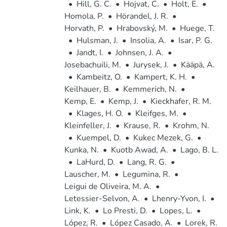
•
Hill, G. C.
•
Hojvat, C.
•
Holt, E.
•
Homola, P.
•
Hörandel, J. R.
•
Horvath, P.
•
Hrabovský, M.
•
Huege, T.
•
Hulsman, J.
•
Insolia, A.
•
Isar, P. G.
•
Jandt, I.
•
Johnsen, J. A.
•
Josebachuili, M.
•
Jurysek, J.
•
Kääpä, A.
•
Kambeitz, O.
•
Kampert, K. H.
•
Keilhauer, B.
•
Kemmerich, N.
•
Kemp, E.
•
Kemp, J.
•
Kieckhafer, R. M.
•
Klages, H. O.
•
Kleifges, M.
•
Kleinfeller, J.
•
Krause, R.
•
Krohm, N.
•
Kuempel, D.
•
Kukec Mezek, G.
•
Kunka, N.
•
Kuotb Awad, A.
•
Lago, B. L.
•
LaHurd, D.
•
Lang, R. G.
•
Lauscher, M.
•
Legumina, R.
•
Leigui de Oliveira, M. A.
•
Letessier-Selvon, A.
•
Lhenry-Yvon, I.
•
Link, K.
•
Lo Presti, D.
•
Lopes, L.
•
López, R.
•
López Casado, A.
•
Lorek, R.