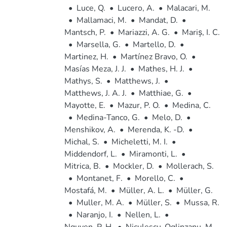
•
Luce, Q.
•
Lucero, A.
•
Malacari, M.
•
Mallamaci, M.
•
Mandat, D.
•
Mantsch, P.
•
Mariazzi, A. G.
•
Mariș, I. C.
•
Marsella, G.
•
Martello, D.
•
Martinez, H.
•
Martínez Bravo, O.
•
Masías Meza, J. J.
•
Mathes, H. J.
•
Mathys, S.
•
Matthews, J.
•
Matthews, J. A. J.
•
Matthiae, G.
•
Mayotte, E.
•
Mazur, P. O.
•
Medina, C.
•
Medina-Tanco, G.
•
Melo, D.
•
Menshikov, A.
•
Merenda, K. -D.
•
Michal, S.
•
Micheletti, M. I.
•
Middendorf, L.
•
Miramonti, L.
•
Mitrica, B.
•
Mockler, D.
•
Mollerach, S.
•
Montanet, F.
•
Morello, C.
•
Mostafá, M.
•
Müller, A. L.
•
Müller, G.
•
Muller, M. A.
•
Müller, S.
•
Mussa, R.
•
Naranjo, I.
•
Nellen, L.
•