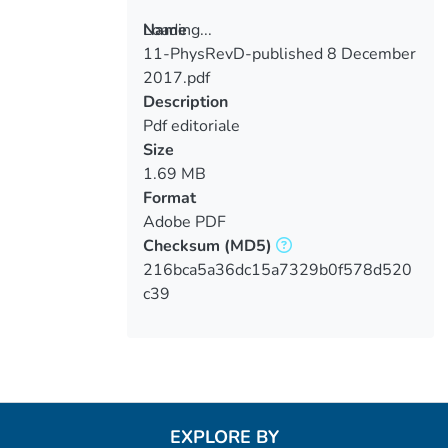
Loading...
Name
11-PhysRevD-published 8 December
Loading...
2017.pdf
Description
Pdf editoriale
Size
1.69 MB
Format
Adobe PDF
Checksum
(MD5)
216bca5a36dc15a7329b0f578d520
c39
EXPLORE BY