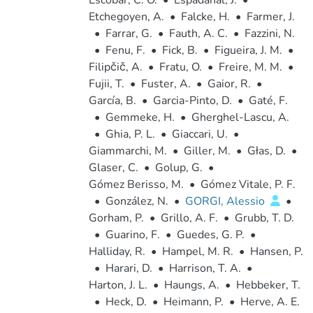
Escobar, C. O.
•
Espadanal, J.
•
Etchegoyen, A.
•
Falcke, H.
•
Farmer, J.
•
Farrar, G.
•
Fauth, A. C.
•
Fazzini, N.
•
Fenu, F.
•
Fick, B.
•
Figueira, J. M.
•
Filipčič, A.
•
Fratu, O.
•
Freire, M. M.
•
Fujii, T.
•
Fuster, A.
•
Gaior, R.
•
García, B.
•
Garcia-Pinto, D.
•
Gaté, F.
•
Gemmeke, H.
•
Gherghel-Lascu, A.
•
Ghia, P. L.
•
Giaccari, U.
•
Giammarchi, M.
•
Giller, M.
•
Głas, D.
•
Glaser, C.
•
Golup, G.
•
Gómez Berisso, M.
•
Gómez Vitale, P. F.
•
González, N.
•
GORGI, Alessio
•
Gorham, P.
•
Grillo, A. F.
•
Grubb, T. D.
•
Guarino, F.
•
Guedes, G. P.
•
Halliday, R.
•
Hampel, M. R.
•
Hansen, P.
•
Harari, D.
•
Harrison, T. A.
•
Harton, J. L.
•
Haungs, A.
•
Hebbeker, T.
•
Heck, D.
•
Heimann, P.
•
Herve, A. E.