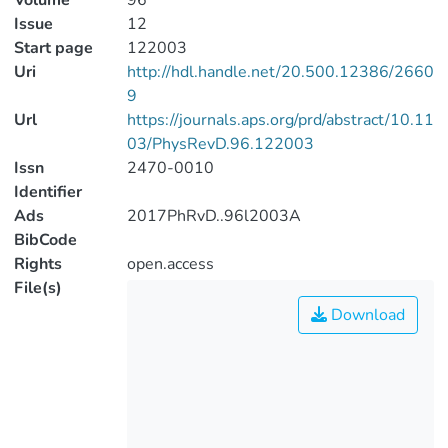
Volume
96
Issue
12
Start page
122003
Uri
http://hdl.handle.net/20.500.12386/2660
9
Url
https://journals.aps.org/prd/abstract/10.11
03/PhysRevD.96.122003
Issn
2470-0010
Identifier
Ads
2017PhRvD..96l2003A
BibCode
Rights
open.access
File(s)
Download