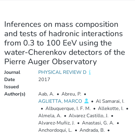
Inferences on mass composition
and tests of hadronic interactions
from 0.3 to 100 EeV using the
water-Cherenkov detectors of the
Pierre Auger Observatory
Journal
PHYSICAL REVIEW D
Date
2017
Issued
Author(s)
Aab, A.
•
Abreu, P.
•
AGLIETTA, MARCO
•
Al Samarai, I.
•
Albuquerque, I. F. M.
•
Allekotte, I.
•
Almela, A.
•
Alvarez Castillo, J.
•
Alvarez-Muñiz, J.
•
Anastasi, G. A.
•
Anchordoqui, L.
•
Andrada, B.
•