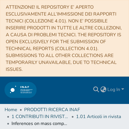
ATTENZIONE! IL REPOSITORY E’ APERTO
ESCLUSIVAMENTE ALL’IMMISSIONE DEI RAPPORTI
TECNICI (COLLEZIONE 4.01). NON E’ POSSIBILE
INSERIRE PRODOTTI IN TUTTE LE ALTRE COLLEZIONI,
A CAUSA DI PROBLEMI TECNICI. THE REPOSITORY IS
OPEN EXCLUSIVELY FOR THE SUBMISSION OF
TECHNICAL REPORTS (COLLECTION 4.01).
SUBMISSIONS TO ALL OTHER COLLECTIONS ARE
TEMPORARILY UNAVAILABLE, DUE TO TECHNICAL
ISSUES.
Log In
Home
PRODOTTI RICERCA INAF
1 CONTRIBUTI IN RIVISTE (Journal articles)
1.01 Articoli in rivista
Inferences on mass composition and tests of hadronic interactions from 0.3 to 100 EeV using the water-Cherenkov detectors of the Pierre Auger Observatory