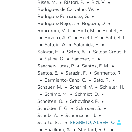
Risse, M.
•
Ristori, P.
•
Rizi, V.
•
Rodrigues de Carvalho, W.
•
Rodriguez Fernandez, G.
•
Rodriguez Rojo, J.
•
Rogozin, D.
•
Roncoroni, M. J.
•
Roth, M.
•
Roulet, E.
•
Rovero, A. C.
•
Ruehl, P.
•
Saffi, S. J.
•
Saftoiu, A.
•
Salamida, F.
•
Salazar, H.
•
Saleh, A.
•
Salesa Greus, F.
•
Salina, G.
•
Sánchez, F.
•
Sanchez-Lucas, P.
•
Santos, E. M.
•
Santos, E.
•
Sarazin, F.
•
Sarmento, R.
•
Sarmiento-Cano, C.
•
Sato, R.
•
Schauer, M.
•
Scherini, V.
•
Schieler, H.
•
Schimp, M.
•
Schmidt, D.
•
Scholten, O.
•
Schovánek, P.
•
Schröder, F. G.
•
Schröder, S.
•
Schulz, A.
•
Schumacher, J.
•
Sciutto, S. J.
•
SEGRETO, ALBERTO
•
Shadkam, A.
•
Shellard, R. C.
•