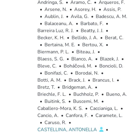
Andringa, S.
•
Aramo, C.
•
Arqueros, F.
•
Arsene, N.
•
Asorey, H.
•
Assis, P.
•
Aublin, J.
•
Avila, G.
•
Badescu, A. M.
•
Balaceanu, A.
•
Barbato, F.
•
Barreira Luz, R. J.
•
Beatty, J. J.
•
Becker, K. H.
•
Bellido, J. A.
•
Berat, C.
•
Bertaina, M. E.
•
Bertou, X.
•
Biermann, P. L.
•
Biteau, J.
•
Blaess, S. G.
•
Blanco, A.
•
Blazek, J.
•
Bleve, C.
•
Boháčová, M.
•
Boncioli, D.
•
Bonifazi, C.
•
Borodai, N.
•
Botti, A. M.
•
Brack, J.
•
Brancus, I.
•
Bretz, T.
•
Bridgeman, A.
•
Briechle, F. L.
•
Buchholz, P.
•
Bueno, A.
•
Buitink, S.
•
Buscemi, M.
•
Caballero-Mora, K. S.
•
Caccianiga, L.
•
Cancio, A.
•
Canfora, F.
•
Caramete, L.
•
Caruso, R.
•
CASTELLINA, ANTONELLA
•