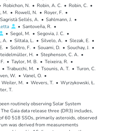
•
Robichon, N.
•
Robin, A. C.
•
Robin, C.
•
 M.
•
Rowell, N.
•
Royer, F.
•
Sagristà Sellés, A.
•
Sahlmann, J.
•
letta
•
Santoveña, R.
•
•
Segol, M.
•
Segovia, J. C.
•
, A.
•
Siltala, L.
•
Silvelo, A.
•
Slezak, E.
•
E.
•
Solitro, F.
•
Souami, D.
•
Souchay, J.
•
teidelmüller, H.
•
Stephenson, C. A.
•
 F.
•
Taylor, M. B.
•
Teixeira, R.
•
•
Trabucchi, M.
•
Tsounis, A. T.
•
Turon, C.
ven, W.
•
Vanel, O.
•
Weiler, M.
•
Wevers, T.
•
Wyrzykowski, Ł.
ter, T.
been routinely observing Solar System
 The Gaia data release three (DR3) includes,
e of 60 518 SSOs, primarily asteroids, observed
ctrum was derived from measurements