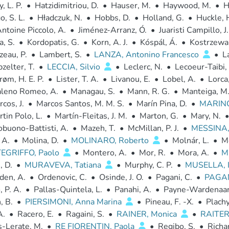
, L. P.
•
Hatzidimitriou, D.
•
Hauser, M.
•
Haywood, M.
•
H
o, S. L.
•
Hładczuk, N.
•
Hobbs, D.
•
Holland, G.
•
Huckle, H
ntoine Piccolo, A.
•
Jiménez-Arranz, Ó.
•
Juaristi Campillo, J.
, S.
•
Kordopatis, G.
•
Korn, A. J.
•
Kóspál, Á.
•
Kostrzewa
zeau, P.
•
Lambert, S.
•
LANZA, Antonino Francesco
•
L
zelter, T.
•
LECCIA, Silvio
•
Leclerc, N.
•
Lecoeur-Taibi, 
røm, H. E. P.
•
Lister, T. A.
•
Livanou, E.
•
Lobel, A.
•
Lorca
leno Romeo, A.
•
Managau, S.
•
Mann, R. G.
•
Manteiga, M
cos, J.
•
Marcos Santos, M. M. S.
•
Marín Pina, D.
•
MARINON
tin Polo, L.
•
Martín-Fleitas, J. M.
•
Marton, G.
•
Mary, N.
•
buono-Battisti, A.
•
Mazeh, T.
•
McMillan, P. J.
•
MESSINA,
 A.
•
Molina, D.
•
MOLINARO, Roberto
•
Molnár, L.
•
Mo
GRIFFO, Paolo
•
Montero, A.
•
Mor, R.
•
Mora, A.
•
M
, D.
•
MURAVEVA, Tatiana
•
Murphy, C. P.
•
MUSELLA, 
den, A.
•
Ordenovic, C.
•
Osinde, J. O.
•
Pagani, C.
•
PAGAN
, P. A.
•
Pallas-Quintela, L.
•
Panahi, A.
•
Payne-Wardenaar,
, B.
•
PIERSIMONI, Anna Marina
•
Pineau, F. -X.
•
Plachy
A.
•
Racero, E.
•
Ragaini, S.
•
RAINER, Monica
•
RAITERI
-Lerate, M.
•
RE FIORENTIN, Paola
•
Regibo, S.
•
Richar