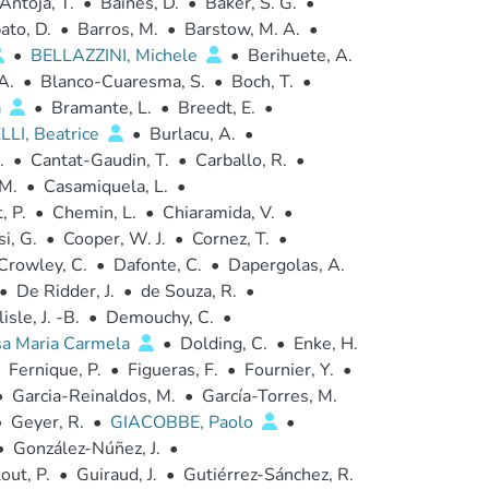
Antoja, T.
•
Baines, D.
•
Baker, S. G.
•
ato, D.
•
Barros, M.
•
Barstow, M. A.
•
•
BELLAZZINI, Michele
•
Berihuete, A.
A.
•
Blanco-Cuaresma, S.
•
Boch, T.
•
a
•
Bramante, L.
•
Breedt, E.
•
LI, Beatrice
•
Burlacu, A.
•
.
•
Cantat-Gaudin, T.
•
Carballo, R.
•
 M.
•
Casamiquela, L.
•
, P.
•
Chemin, L.
•
Chiaramida, V.
•
i, G.
•
Cooper, W. J.
•
Cornez, T.
•
Crowley, C.
•
Dafonte, C.
•
Dapergolas, A.
•
De Ridder, J.
•
de Souza, R.
•
isle, J. -B.
•
Demouchy, C.
•
sa Maria Carmela
•
Dolding, C.
•
Enke, H.
Fernique, P.
•
Figueras, F.
•
Fournier, Y.
•
•
Garcia-Reinaldos, M.
•
García-Torres, M.
•
Geyer, R.
•
GIACOBBE, Paolo
•
•
González-Núñez, J.
•
out, P.
•
Guiraud, J.
•
Gutiérrez-Sánchez, R.