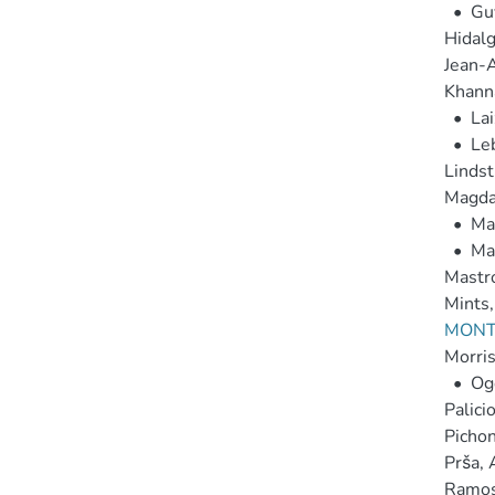
•
Guy
Hidalg
Jean-A
Khanna
•
Lai
•
Leb
Lindst
Magda
•
Mar
•
Mar
Mastro
Mints,
MONTE
Morris
•
Og
Palicio
Pichon
Prša, 
Ramos