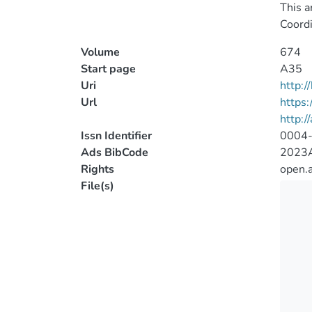
This a
Coordi
Volume
674
Start page
A35
Uri
http:
Url
https
http:/
Issn Identifier
0004
Ads BibCode
2023A
Rights
open.
File(s)