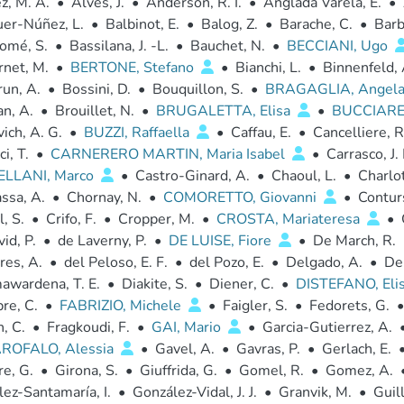
z, M. A.
•
Alves, J.
•
Anderson, R. I.
•
Anglada Varela, E.
•
er-Núñez, L.
•
Balbinot, E.
•
Balog, Z.
•
Barache, C.
•
Barb
omé, S.
•
Bassilana, J. -L.
•
Bauchet, N.
•
BECCIANI, Ugo
rnet, M.
•
BERTONE, Stefano
•
Bianchi, L.
•
Binnenfeld, 
un, A.
•
Bossini, D.
•
Bouquillon, S.
•
BRAGAGLIA, Angel
n, A.
•
Brouillet, N.
•
BRUGALETTA, Elisa
•
BUCCIAREL
ich, A. G.
•
BUZZI, Raffaella
•
Caffau, E.
•
Cancelliere, R
i, T.
•
CARNERERO MARTIN, Maria Isabel
•
Carrasco, J.
LLANI, Marco
•
Castro-Ginard, A.
•
Chaoul, L.
•
Charlot
ssa, A.
•
Chornay, N.
•
COMORETTO, Giovanni
•
Conturs
, S.
•
Crifo, F.
•
Cropper, M.
•
CROSTA, Mariateresa
•
id, P.
•
de Laverny, P.
•
DE LUISE, Fiore
•
De March, R.
res, A.
•
del Peloso, E. F.
•
del Pozo, E.
•
Delgado, A.
•
Del
awardena, T. E.
•
Diakite, S.
•
Diener, C.
•
DISTEFANO, Eli
re, C.
•
FABRIZIO, Michele
•
Faigler, S.
•
Fedorets, G.
•
, C.
•
Fragkoudi, F.
•
GAI, Mario
•
Garcia-Gutierrez, A.
ROFALO, Alessia
•
Gavel, A.
•
Gavras, P.
•
Gerlach, E.
e, G.
•
Girona, S.
•
Giuffrida, G.
•
Gomel, R.
•
Gomez, A.
ez-Santamaría, I.
•
González-Vidal, J. J.
•
Granvik, M.
•
Guill