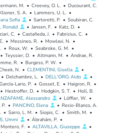
iermann, M.
•
Creevey, O. L.
•
Ducourant, C.
Klioner, S. A.
•
Lammers, U. L.
•
ria Sofia
•
Sartoretti, P.
•
Soubiran, C.
, Ronald
•
Jansen, F.
•
Katz, D.
•
iari, C.
•
Castañeda, J.
•
Fabricius, C.
•
E.
•
Messineo, R.
•
Mowlavi, N.
•
.
•
Roux, W.
•
Seabroke, G. M.
•
•
Teyssier, D.
•
Altmann, M.
•
Andrae, R.
omme, R.
•
Burgess, P. W.
•
Cheek, N.
•
CLEMENTINI, Gisella
•
•
Delchambre, L.
•
DELL'ORO, Aldo
•
García-Lario, P.
•
Gosset, E.
•
Haigron, R.
•
•
Hestroffer, D.
•
Hodgkin, S. T.
•
Holl, B.
NZAFAME, Alessandro
•
Löffler, W.
•
 P.
•
PANCINO, Elena
•
Recio-Blanco, A.
.
•
Sarro, L. M.
•
Siopis, C.
•
Smith, M.
•
S, Ummi
•
Ábrahám, P.
•
Montero, F.
•
ALTAVILLA, Giuseppe
•