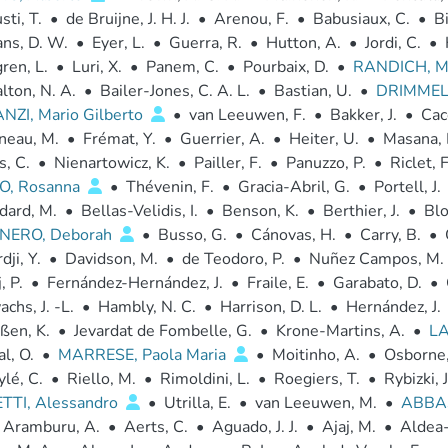
sti, T.
•
de Bruijne, J. H. J.
•
Arenou, F.
•
Babusiaux, C.
•
B
ns, D. W.
•
Eyer, L.
•
Guerra, R.
•
Hutton, A.
•
Jordi, C.
•
ren, L.
•
Luri, X.
•
Panem, C.
•
Pourbaix, D.
•
RANDICH, Ma
lton, N. A.
•
Bailer-Jones, C. A. L.
•
Bastian, U.
•
DRIMMEL
NZI, Mario Gilberto
•
van Leeuwen, F.
•
Bakker, J.
•
Cacc
neau, M.
•
Frémat, Y.
•
Guerrier, A.
•
Heiter, U.
•
Masana, 
s, C.
•
Nienartowicz, K.
•
Pailler, F.
•
Panuzzo, P.
•
Riclet, F
, Rosanna
•
Thévenin, F.
•
Gracia-Abril, G.
•
Portell, J.
dard, M.
•
Bellas-Velidis, I.
•
Benson, K.
•
Berthier, J.
•
Bl
NERO, Deborah
•
Busso, G.
•
Cánovas, H.
•
Carry, B.
•
ji, Y.
•
Davidson, M.
•
de Teodoro, P.
•
Nuñez Campos, M.
, P.
•
Fernández-Hernández, J.
•
Fraile, E.
•
Garabato, D.
•
chs, J. -L.
•
Hambly, N. C.
•
Harrison, D. L.
•
Hernández, J.
ßen, K.
•
Jevardat de Fombelle, G.
•
Krone-Martins, A.
•
LA
l, O.
•
MARRESE, Paola Maria
•
Moitinho, A.
•
Osborne,
lé, C.
•
Riello, M.
•
Rimoldini, L.
•
Roegiers, T.
•
Rybizki, J
TTI, Alessandro
•
Utrilla, E.
•
van Leeuwen, M.
•
ABBA
 Aramburu, A.
•
Aerts, C.
•
Aguado, J. J.
•
Ajaj, M.
•
Aldea-