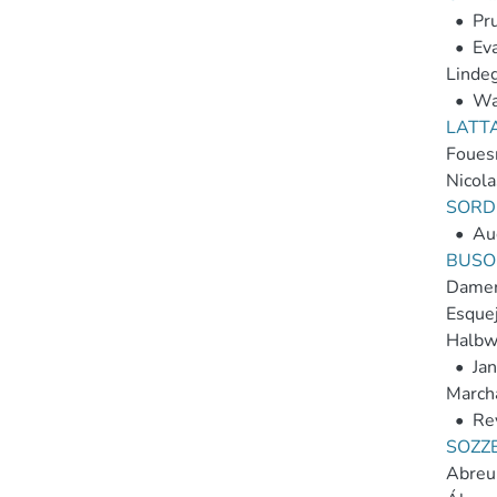
•
Pru
•
Eva
Lindeg
•
Wa
LATTA
Foues
Nicola
SORDO
•
Au
BUSO
Damerd
Esquej
Halbwa
•
Jan
Marcha
•
Rey
SOZZE
Abreu