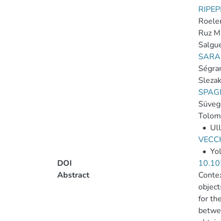
RIPEP
Roele
Ruz Mi
Salgue
SARAS
Ségran
Slezak,
SPAGN
Süveg
Tolome
•
Ull
VECCH
•
Yol
DOI
10.10
Abstract
Contex
object
for th
betwe