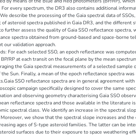
ed by means of the Blue and Red photometers (BP/RP), which
 For every spectrum, the DR3 also contains additional informat
We describe the processing of the Gaia spectral data of SSOs, e
 of asteroid spectra published in Gaia DR3, and the different st
to further assess the quality of Gaia SSO reflectance spectra, 
tance spectra obtained from ground-based and space-borne tele
t our validation approach.
s: For each selected SSO, an epoch reflectance was computed
 BP/RP at each transit on the focal plane by the mean spectrum
raging the Gaia spectral measurements of a selected sample of
f the Sun. Finally, a mean of the epoch reflectance spectra was
s.Gaia SSO reflectance spectra are in general agreement wit
oscopic campaign specifically designed to cover the same spect
nation and observing geometry characterising Gaia SSO observ
ean reflectance spectra and those available in the literature is
mic spectral class. We identify an increase in the spectral sl
 Moreover, we show that the spectral slope increases and the
creasing ages of S-type asteroid families. The latter can be int
steroid surfaces due to their exposure to space weathering eff