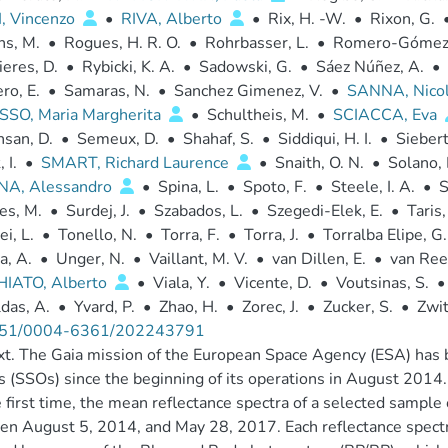
I, Vincenzo
•
RIVA, Alberto
•
Rix, H. -W.
•
Rixon, G.
ns, M.
•
Rogues, H. R. O.
•
Rohrbasser, L.
•
Romero-Gómez,
eres, D.
•
Rybicki, K. A.
•
Sadowski, G.
•
Sáez Núñez, A.
•
ro, E.
•
Samaras, N.
•
Sanchez Gimenez, V.
•
SANNA, Nico
SO, Maria Margherita
•
Schultheis, M.
•
SCIACCA, Eva
san, D.
•
Semeux, D.
•
Shahaf, S.
•
Siddiqui, H. I.
•
Siebert
 I.
•
SMART, Richard Laurence
•
Snaith, O. N.
•
Solano, 
A, Alessandro
•
Spina, L.
•
Spoto, F.
•
Steele, I. A.
•
S
es, M.
•
Surdej, J.
•
Szabados, L.
•
Szegedi-Elek, E.
•
Taris,
i, L.
•
Tonello, N.
•
Torra, F.
•
Torra, J.
•
Torralba Elipe, G.
a, A.
•
Unger, N.
•
Vaillant, M. V.
•
van Dillen, E.
•
van Ree
IATO, Alberto
•
Viala, Y.
•
Vicente, D.
•
Voutsinas, S.
•
das, A.
•
Yvard, P.
•
Zhao, H.
•
Zorec, J.
•
Zucker, S.
•
Zwit
51/0004-6361/202243791
t. The Gaia mission of the European Space Agency (ESA) has 
s (SSOs) since the beginning of its operations in August 2014.
e first time, the mean reflectance spectra of a selected sampl
en August 5, 2014, and May 28, 2017. Each reflectance spe