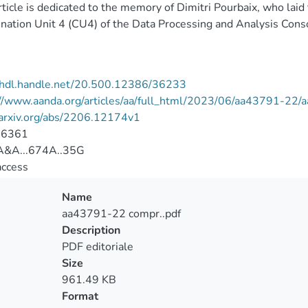
rticle is dedicated to the memory of Dimitri Pourbaix, who laid
nation Unit 4 (CU4) of the Data Processing and Analysis Cons
//hdl.handle.net/20.500.12386/36233
://www.aanda.org/articles/aa/full_html/2023/06/aa43791-22
/arxiv.org/abs/2206.12174v1
-6361
&A...674A..35G
access
Name
aa43791-22 compr..pdf
Description
PDF editoriale
Size
961.49 KB
Format