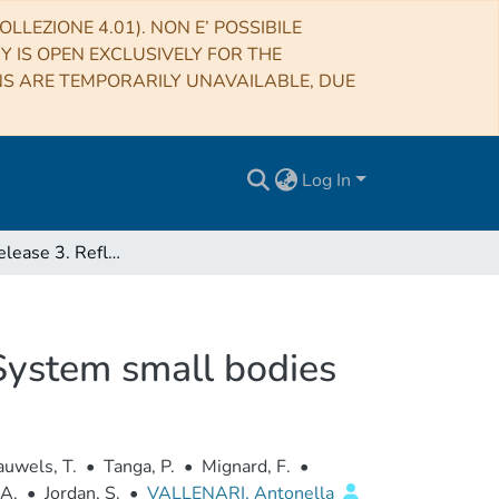
LLEZIONE 4.01). NON E’ POSSIBILE
RY IS OPEN EXCLUSIVELY FOR THE
NS ARE TEMPORARILY UNAVAILABLE, DUE
Log In
Gaia Data Release 3. Reflectance spectra of Solar System small bodies
 System small bodies
auwels, T.
•
Tanga, P.
•
Mignard, F.
•
 A.
•
Jordan, S.
•
VALLENARI, Antonella