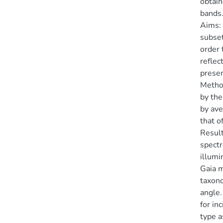
obtain
bands.
Aims: 
subset
order 
reflec
presen
Method
by the
by ave
that o
Result
spectr
illumi
Gaia m
taxono
angle.
for in
type a