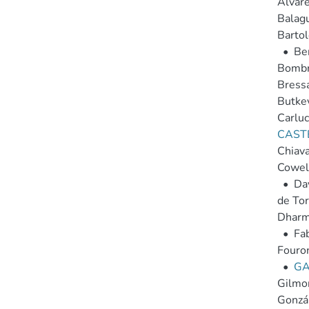
Álvare
Balagu
Bartol
•
Be
Bombr
Bressa
Butkev
Carlucc
CASTE
Chiava
Cowell
•
Dav
de Tor
Dharm
•
Fab
Fouron
•
GA
Gilmor
Gonzál