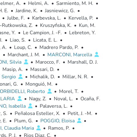
elmer, A.
•
Helmi, A.
•
Sarmiento, M. H.
•
. E.
•
Jardine, K.
•
Jasniewicz, G.
•
•
Julbe, F.
•
Karbevska, L.
•
Kervella, P.
•
-Rutkowska, Z.
•
Kruszyńska, K.
•
Kun, M.
asne, Y.
•
Le Campion, J. -F.
•
Lebreton, Y.
I.
•
Liao, S.
•
Licata, E. L.
•
, A.
•
Loup, C.
•
Madrero Pardo, P.
•
.
•
Marchant, J. M.
•
MARCONI, Marcella
I, Silvia
•
Marocco, F.
•
Marshall, D. J.
Masip, A.
•
Massari, D.
•
 Sergio
•
Michalik, D.
•
Millar, N. R.
•
nari, G.
•
Monguió, M.
•
ORBIDELLI, Roberto
•
Morel, T.
•
ILARIA
•
Nagy, Z.
•
Noval, L.
•
Ocaña, F.
O, Isabella
•
Palaversa, L.
•
 S.
•
Peñalosa Esteller, X.
•
Petit, J. -M.
•
, E.
•
Plum, G.
•
POGGIO, Eloisa
•
, Claudia Maria
•
Ramos, P.
•
ds, P. J.
•
Rios Diaz, C.
•