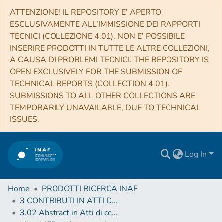
ATTENZIONE! IL REPOSITORY E’ APERTO
ESCLUSIVAMENTE ALL’IMMISSIONE DEI RAPPORTI
TECNICI (COLLEZIONE 4.01). NON E’ POSSIBILE
INSERIRE PRODOTTI IN TUTTE LE ALTRE COLLEZIONI,
A CAUSA DI PROBLEMI TECNICI. THE REPOSITORY IS
OPEN EXCLUSIVELY FOR THE SUBMISSION OF
TECHNICAL REPORTS (COLLECTION 4.01).
SUBMISSIONS TO ALL OTHER COLLECTIONS ARE
TEMPORARILY UNAVAILABLE, DUE TO TECHNICAL
ISSUES.
Log In
Home
PRODOTTI RICERCA INAF
3 CONTRIBUTI IN ATTI DI CONVEGNO (Proceedings)
3.02 Abstract in Atti di convegno