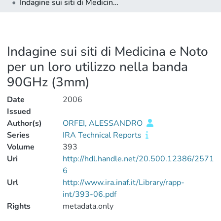
Indagine sui siti di Medicina e Noto per un loro utilizzo nella banda 90GHz (3mm)
Indagine sui siti di Medicina e Noto
per un loro utilizzo nella banda
90GHz (3mm)
Date
2006
Issued
Author(s)
ORFEI, ALESSANDRO
Series
IRA Technical Reports
Volume
393
Uri
http://hdl.handle.net/20.500.12386/2571
6
Url
http://www.ira.inaf.it/Library/rapp-
int/393-06.pdf
Rights
metadata.only