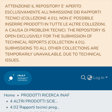
ATTENZIONE! IL REPOSITORY E’ APERTO
ESCLUSIVAMENTE ALL’IMMISSIONE DEI RAPPORTI
TECNICI (COLLEZIONE 4.01). NON E’ POSSIBILE
INSERIRE PRODOTTI IN TUTTE LE ALTRE COLLEZIONI,
A CAUSA DI PROBLEMI TECNICI. THE REPOSITORY IS
OPEN EXCLUSIVELY FOR THE SUBMISSION OF
TECHNICAL REPORTS (COLLECTION 4.01).
SUBMISSIONS TO ALL OTHER COLLECTIONS ARE
TEMPORARILY UNAVAILABLE, DUE TO TECHNICAL
ISSUES.
Log In
Home
PRODOTTI RICERCA INAF
4 ALTRI PRODOTTI SCIENTIFICI (Other scientific products)
4.02 Rapporti tecnici pregressi