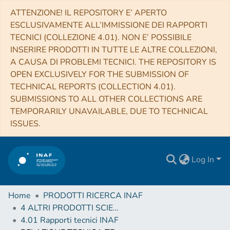
ATTENZIONE! IL REPOSITORY E’ APERTO
ESCLUSIVAMENTE ALL’IMMISSIONE DEI RAPPORTI
TECNICI (COLLEZIONE 4.01). NON E’ POSSIBILE
INSERIRE PRODOTTI IN TUTTE LE ALTRE COLLEZIONI,
A CAUSA DI PROBLEMI TECNICI. THE REPOSITORY IS
OPEN EXCLUSIVELY FOR THE SUBMISSION OF
TECHNICAL REPORTS (COLLECTION 4.01).
SUBMISSIONS TO ALL OTHER COLLECTIONS ARE
TEMPORARILY UNAVAILABLE, DUE TO TECHNICAL
ISSUES.
Log In
Home
PRODOTTI RICERCA INAF
4 ALTRI PRODOTTI SCIENTIFICI (Other scientific products)
4.01 Rapporti tecnici INAF