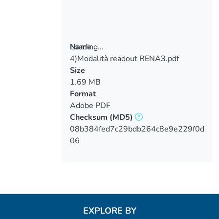
Loading...
Name
4)Modalità readout RENA3.pdf
Loading...
Size
1.69 MB
Format
Adobe PDF
Checksum
(MD5)
08b384fed7c29bdb264c8e9e229f0d
06
EXPLORE BY