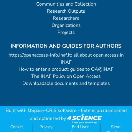
Communities and Collection
Research Outputs
Researchers
Organizations
Projects
INFORMATION AND GUIDES FOR AUTHORS
https://openaccess-info.inaf.it: all about open access in
INAF
How to enter a product: guides to OA@INAF
The INAF Policy on Open Access
Downloadable documents and templates
Built with
DSpace-CRIS software
- Extension maintained
and optimized by
Cookie
Privacy
End User
Send