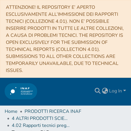
ATTENZIONE! IL REPOSITORY E’ APERTO
ESCLUSIVAMENTE ALL’IMMISSIONE DEI RAPPORTI
TECNICI (COLLEZIONE 4.01). NON E’ POSSIBILE
INSERIRE PRODOTTI IN TUTTE LE ALTRE COLLEZIONI,
A CAUSA DI PROBLEMI TECNICI. THE REPOSITORY IS
OPEN EXCLUSIVELY FOR THE SUBMISSION OF
TECHNICAL REPORTS (COLLECTION 4.01).
SUBMISSIONS TO ALL OTHER COLLECTIONS ARE
TEMPORARILY UNAVAILABLE, DUE TO TECHNICAL
ISSUES.
Log In
Home
PRODOTTI RICERCA INAF
4 ALTRI PRODOTTI SCIENTIFICI (Other scientific products)
4.02 Rapporti tecnici pregressi