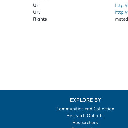
Uri
http:
Url
http:/
Rights
metad
EXPLORE BY
Communities and Collection
Research Outputs
Researchers