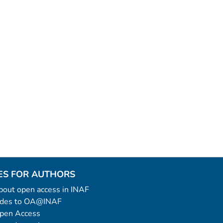
ES FOR AUTHORS
 about open access in INAF
uides to OA@INAF
Open Access