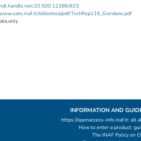
//hdl.handle.net/20.500.12386/623
/www.oato.inaf.it/biblioteca/pdf/TechRep116_Giordano.pdf
ata.only
INFORMATION AND GUID
https://openaccess-info.inaf.it: all
How to enter a product: g
The INAF Policy on 