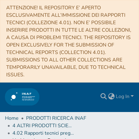
ATTENZIONE! IL REPOSITORY E’ APERTO
ESCLUSIVAMENTE ALL’IMMISSIONE DEI RAPPORTI
TECNICI (COLLEZIONE 4.01). NON E’ POSSIBILE
INSERIRE PRODOTTI IN TUTTE LE ALTRE COLLEZIONI,
A CAUSA DI PROBLEMI TECNICI. THE REPOSITORY IS
OPEN EXCLUSIVELY FOR THE SUBMISSION OF
TECHNICAL REPORTS (COLLECTION 4.01).
SUBMISSIONS TO ALL OTHER COLLECTIONS ARE
TEMPORARILY UNAVAILABLE, DUE TO TECHNICAL
ISSUES.
Log In
Home
PRODOTTI RICERCA INAF
4 ALTRI PRODOTTI SCIENTIFICI (Other scientific products)
4.02 Rapporti tecnici pregressi