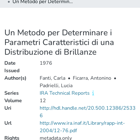
Un Metodo per Determinare i Parametri Caratteristici di una Distribuzione di Brillanze
Un Metodo per Determinare i
Parametri Caratteristici di una
Distribuzione di Brillanze
Date
1976
Issued
Author(s)
Fanti, Carla
•
Ficarra, Antonino
•
Padrielli, Lucia
Series
IRA Technical Reports
Volume
12
Uri
http://hdl.handle.net/20.500.12386/2533
6
Url
http://www.ira.inaf.it/Library/rapp-int-
2004/12-76.pdf
Rights
metadata.only