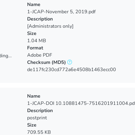
Name
1-JCAP-November 5, 2019.pdf
Description
[Administrators only]
Size
1.04 MB
Format
Adobe PDF
ing...
Checksum
(MD5)
ing...
de117fc230cd772a6e4508b1463ecc00
Name
1-JCAP-DOI 10.10881475-7516201911004.pd
Description
postprint
Size
709.55 KB