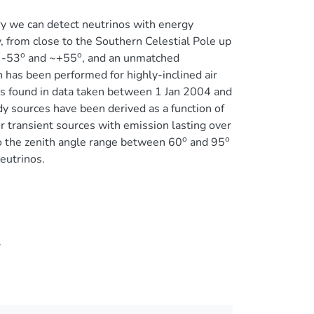
ry we can detect neutrinos with energy
, from close to the Southern Celestial Pole up
o
o
~ -53
and ~+55
, and an unmatched
h has been performed for highly-inclined air
ts found in data taken between 1 Jan 2004 and
y sources have been derived as a function of
or transient sources with emission lasting over
o
o
 to the zenith angle range between 60
and 95
eutrinos.
4