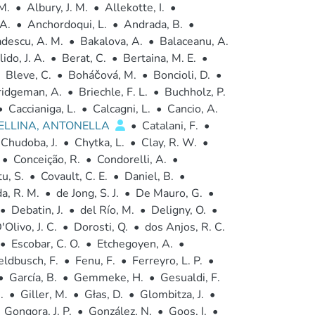
M.
•
Albury, J. M.
•
Allekotte, I.
•
 A.
•
Anchordoqui, L.
•
Andrada, B.
•
descu, A. M.
•
Bakalova, A.
•
Balaceanu, A.
ido, J. A.
•
Berat, C.
•
Bertaina, M. E.
•
Bleve, C.
•
Boháčová, M.
•
Boncioli, D.
•
ridgeman, A.
•
Briechle, F. L.
•
Buchholz, P.
•
Caccianiga, L.
•
Calcagni, L.
•
Cancio, A.
ELLINA, ANTONELLA
•
Catalani, F.
•
Chudoba, J.
•
Chytka, L.
•
Clay, R. W.
•
•
Conceição, R.
•
Condorelli, A.
•
u, S.
•
Covault, C. E.
•
Daniel, B.
•
a, R. M.
•
de Jong, S. J.
•
De Mauro, G.
•
•
Debatin, J.
•
del Río, M.
•
Deligny, O.
•
'Olivo, J. C.
•
Dorosti, Q.
•
dos Anjos, R. C.
•
Escobar, C. O.
•
Etchegoyen, A.
•
eldbusch, F.
•
Fenu, F.
•
Ferreyro, L. P.
•
•
García, B.
•
Gemmeke, H.
•
Gesualdi, F.
.
•
Giller, M.
•
Głas, D.
•
Glombitza, J.
•
Gongora, J. P.
•
González, N.
•
Goos, I.
•