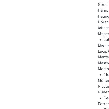
Góra, 
Hahn, 
Haung
Hörand
Johnse
Klages
•
La
Lhenry
Luce, 
Mantsc
Mastro
Medin
•
Moc
Müller
Nicule
Núñez,
•
Pe
Perron