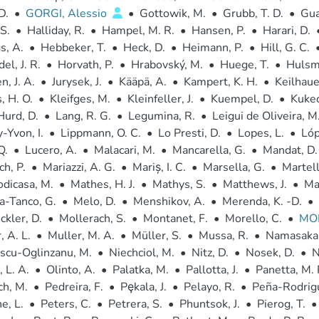
D.
•
GORGI, Alessio
•
Gottowik, M.
•
Grubb, T. D.
•
Gua
S.
•
Halliday, R.
•
Hampel, M. R.
•
Hansen, P.
•
Harari, D.
s, A.
•
Hebbeker, T.
•
Heck, D.
•
Heimann, P.
•
Hill, G. C.
el, J. R.
•
Horvath, P.
•
Hrabovský, M.
•
Huege, T.
•
Hulsma
n, J. A.
•
Jurysek, J.
•
Kääpä, A.
•
Kampert, K. H.
•
Keilhaue
, H. O.
•
Kleifges, M.
•
Kleinfeller, J.
•
Kuempel, D.
•
Kukec
Hurd, D.
•
Lang, R. G.
•
Legumina, R.
•
Leigui de Oliveira, M
-Yvon, I.
•
Lippmann, O. C.
•
Lo Presti, D.
•
Lopes, L.
•
Lóp
Q.
•
Lucero, A.
•
Malacari, M.
•
Mancarella, G.
•
Mandat, D.
h, P.
•
Mariazzi, A. G.
•
Mariș, I. C.
•
Marsella, G.
•
Martell
dicasa, M.
•
Mathes, H. J.
•
Mathys, S.
•
Matthews, J.
•
Ma
a-Tanco, G.
•
Melo, D.
•
Menshikov, A.
•
Merenda, K. -D.
•
kler, D.
•
Mollerach, S.
•
Montanet, F.
•
Morello, C.
•
MO
, A. L.
•
Muller, M. A.
•
Müller, S.
•
Mussa, R.
•
Namasaka,
scu-Oglinzanu, M.
•
Niechciol, M.
•
Nitz, D.
•
Nosek, D.
•
N
 L. A.
•
Olinto, A.
•
Palatka, M.
•
Pallotta, J.
•
Panetta, M. 
ch, M.
•
Pedreira, F.
•
Pȩkala, J.
•
Pelayo, R.
•
Peña-Rodrigu
e, L.
•
Peters, C.
•
Petrera, S.
•
Phuntsok, J.
•
Pierog, T.
•