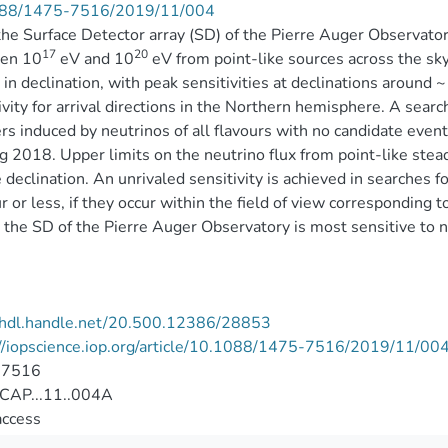
88/1475-7516/2019/11/004
he Surface Detector array (SD) of the Pierre Auger Observato
17
20
en 10
eV and 10
eV from point-like sources across the sky
in declination, with peak sensitivities at declinations around 
ivity for arrival directions in the Northern hemisphere. A searc
s induced by neutrinos of all flavours with no candidate even
 2018. Upper limits on the neutrino flux from point-like stead
 declination. An unrivaled sensitivity is achieved in searches f
r or less, if they occur within the field of view corresponding
the SD of the Pierre Auger Observatory is most sensitive to n
//hdl.handle.net/20.500.12386/28853
//iopscience.iop.org/article/10.1088/1475-7516/2019/11/00
-7516
CAP...11..004A
access