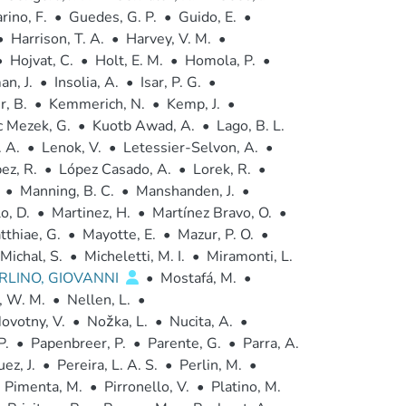
rino, F.
•
Guedes, G. P.
•
Guido, E.
•
•
Harrison, T. A.
•
Harvey, V. M.
•
•
Hojvat, C.
•
Holt, E. M.
•
Homola, P.
•
n, J.
•
Insolia, A.
•
Isar, P. G.
•
r, B.
•
Kemmerich, N.
•
Kemp, J.
•
 Mezek, G.
•
Kuotb Awad, A.
•
Lago, B. L.
. A.
•
Lenok, V.
•
Letessier-Selvon, A.
•
ez, R.
•
López Casado, A.
•
Lorek, R.
•
•
Manning, B. C.
•
Manshanden, J.
•
o, D.
•
Martinez, H.
•
Martínez Bravo, O.
•
tthiae, G.
•
Mayotte, E.
•
Mazur, P. O.
•
Michal, S.
•
Micheletti, M. I.
•
Miramonti, L.
RLINO, GIOVANNI
•
Mostafá, M.
•
 W. M.
•
Nellen, L.
•
ovotny, V.
•
Nožka, L.
•
Nucita, A.
•
P.
•
Papenbreer, P.
•
Parente, G.
•
Parra, A.
ez, J.
•
Pereira, L. A. S.
•
Perlin, M.
•
Pimenta, M.
•
Pirronello, V.
•
Platino, M.