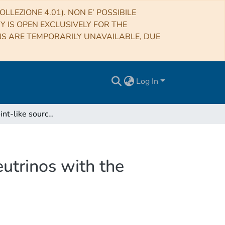
LLEZIONE 4.01). NON E’ POSSIBILE
RY IS OPEN EXCLUSIVELY FOR THE
NS ARE TEMPORARILY UNAVAILABLE, DUE
Log In
Limits on point-like sources of ultra-high-energy neutrinos with the Pierre Auger Observatory
eutrinos with the