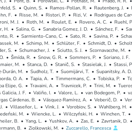
, J.
•
Pont, B.
•
Porowski, C.
•
Pothast, M.
•
Prado, R. R.
•
feld, S.
•
Quinn, S.
•
Ramos-Pollan, R.
•
Rautenberg, J.
•
hn, F.
•
Risse, M.
•
Ristori, P.
•
Rizi, V.
•
Rodrigues de Car
oni, M. J.
•
Roth, M.
•
Roulet, E.
•
Rovero, A. C.
•
Ruehl, P
r, H.
•
Salina, G.
•
Sanabria Gomez, J. D.
•
Sánchez, F.
•
San
nto, R.
•
Sarmiento-Cano, C.
•
Sato, R.
•
Savina, P.
•
Schau
assek, M.
•
Schimp, M.
•
Schlüter, F.
•
Schmidt, D.
•
Scholt
er, S.
•
Schumacher, J.
•
Sciutto, S. J.
•
Scornavacche, M.
•
O.
•
Šmída, R.
•
Snow, G. R.
•
Sommers, P.
•
Soriano, J. F.
maier, M.
•
Stanca, D.
•
Stanič, S.
•
Stasielak, J.
•
Stassi, P
z-Durán, M.
•
Sudholz, T.
•
Suomijärvi, T.
•
Supanitsky, A. D.
orda, O. A.
•
Tapia, A.
•
Timmermans, C.
•
Tobiska, P.
•
To
ba Elipe, G.
•
Travaini, A.
•
Travnicek, P.
•
Trini, M.
•
Tueros
Galicia, J. F.
•
Valiño, I.
•
Valore, L.
•
van Bodegom, P.
•
v
rgas Cárdenas, B.
•
Vásquez-Ramírez, A.
•
Veberič, D.
•
Ven
J.
•
Villaseñor, L.
•
Vink, J.
•
Vorobiov, S.
•
Wahlberg, H.
•
edeński, M.
•
Wiencke, L.
•
Wilczyński, H.
•
Winchen, T.
•
eiler, B.
•
Yang, L.
•
Yushkov, A.
•
Zas, E.
•
Zavrtanik, D.
rmann, B.
•
Ziolkowski, M.
•
Zuccarello, Francesca