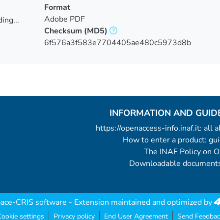
Format
Adobe PDF
ing...
Checksum
(MD5)
ing...
6f576a3f583e7704405ae480c5973d8b
INFORMATION AND GUID
https://openaccess-info.inaf.it: all
How to enter a product: g
The INAF Policy on 
Downloadable documents
ace-CRIS software
- Extension maintained and optimized by
ookie settings
Privacy policy
End User Agreement
Send Feedbac