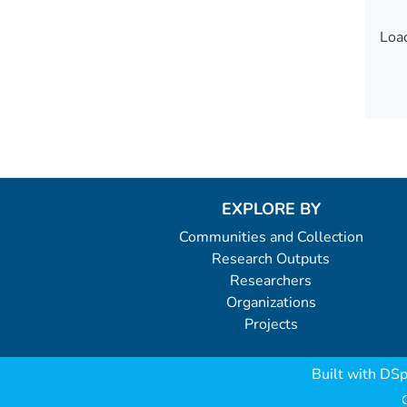
Load
Load
EXPLORE BY
Communities and Collection
Research Outputs
Researchers
Organizations
Projects
Built with
DSp
C