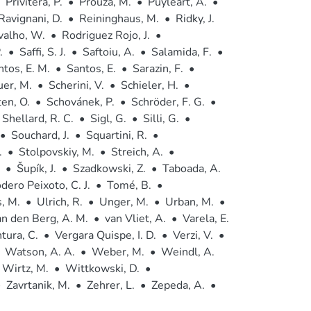
Privitera, P.
•
Prouza, M.
•
Puyleart, A.
•
Ravignani, D.
•
Reininghaus, M.
•
Ridky, J.
valho, W.
•
Rodriguez Rojo, J.
•
.
•
Saffi, S. J.
•
Saftoiu, A.
•
Salamida, F.
•
tos, E. M.
•
Santos, E.
•
Sarazin, F.
•
er, M.
•
Scherini, V.
•
Schieler, H.
•
en, O.
•
Schovánek, P.
•
Schröder, F. G.
•
Shellard, R. C.
•
Sigl, G.
•
Silli, G.
•
•
Souchard, J.
•
Squartini, R.
•
.
•
Stolpovskiy, M.
•
Streich, A.
•
•
Šupík, J.
•
Szadkowski, Z.
•
Taboada, A.
dero Peixoto, C. J.
•
Tomé, B.
•
, M.
•
Ulrich, R.
•
Unger, M.
•
Urban, M.
•
an den Berg, A. M.
•
van Vliet, A.
•
Varela, E.
tura, C.
•
Vergara Quispe, I. D.
•
Verzi, V.
•
Watson, A. A.
•
Weber, M.
•
Weindl, A.
Wirtz, M.
•
Wittkowski, D.
•
•
Zavrtanik, M.
•
Zehrer, L.
•
Zepeda, A.
•