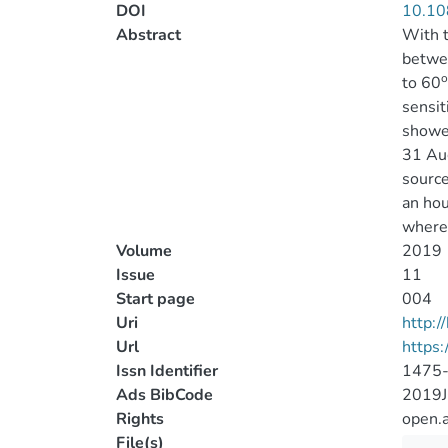
DOI
10.10
Abstract
With t
betwe
o
to 60
sensit
shower
31 Aug
source
an hou
where 
Volume
2019
Issue
11
Start page
004
Uri
http:
Url
https:
Issn Identifier
1475
Ads BibCode
2019J
Rights
open.
File(s)