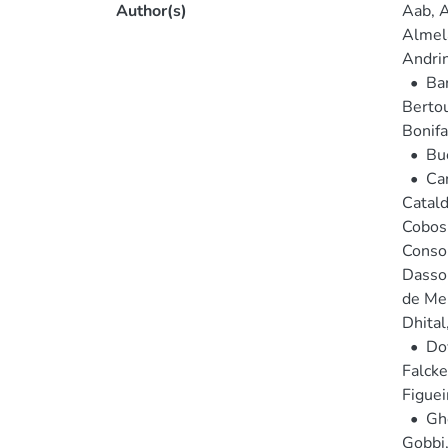
Author(s)
Aab, A
Almela
Andrin
•
Bar
Bertou
Bonifa
•
Bu
•
Can
Catald
Cobos 
Consol
Dasso,
de Mel
Dhital
•
Dov
Falcke
Figueir
•
Gh
Gobbi,