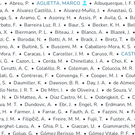
.
•
Abreu, P.
•
AGLIETTA, MARCO
•
Albuquerque, I. F. 
, A.
•
Alvarez Castillo, J.
•
Alvarez-Muñiz, J.
•
Anastasi, G.
ga, S.
•
Aramo, C.
•
Asorey, H.
•
Assis, P.
•
Avila, G.
•
Ba
bato, F.
•
Barreira Luz, R. J.
•
Baur, S.
•
Becker, K. H.
•
Bell
, X.
•
Biermann, P. L.
•
Biteau, J.
•
Blanco, A.
•
Blazek, J.
•
zi, C.
•
Borodai, N.
•
Botti, A. M.
•
Brack, J.
•
Bretz, T.
•
B
eno, A.
•
Buitink, S.
•
Buscemi, M.
•
Caballero-Mora, K. S.
fora, F.
•
Caracas, I.
•
Carceller, J. M.
•
Caruso, R.
•
CAST
i, G.
•
Cazon, L.
•
Cerda, M.
•
Chinellato, J. A.
•
Choi, K.
•
Cerutti, A. C.
•
Colalillo, R.
•
Coleman, A.
•
Coluccia, M. R.
ati, G.
•
Contreras, F.
•
Convenga, F.
•
Cooper, M. J.
•
Cout
 S.
•
Daumiller, K.
•
Dawson, B. R.
•
Day, J. A.
•
de Almeid
lo Neto, J. R. T.
•
De Mitri, I.
•
de Oliveira, J.
•
de Souza, V.
, N.
•
Di Matteo, A.
•
Díaz Castro, M. L.
•
Dobrigkeit, C.
•
D
a, M. T.
•
Dundovic, A.
•
Ebr, J.
•
Engel, R.
•
Erdmann, M.
, H.
•
Farmer, J.
•
Farrar, G.
•
Fauth, A. C.
•
Fazzini, N.
•
F
a, J. M.
•
Filipčič, A.
•
Freire, M. M.
•
Fujii, T.
•
Fuster, A.
erghel-Lascu, A.
•
Ghia, P. L.
•
Giaccari, U.
•
Giammarchi, M
 F.
•
Golup, G.
•
Gómez Berisso, M.
•
Gómez Vitale, P. F.
•