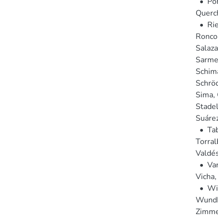
•
Poh
Querch
•
Rie
Roncor
Salaza
Sarme
Schim
Schröd
Sima, 
Stadel
Suáre
•
Tab
Torral
Valdés 
•
Va
Vicha, 
•
Wi
Wundh
Zimme