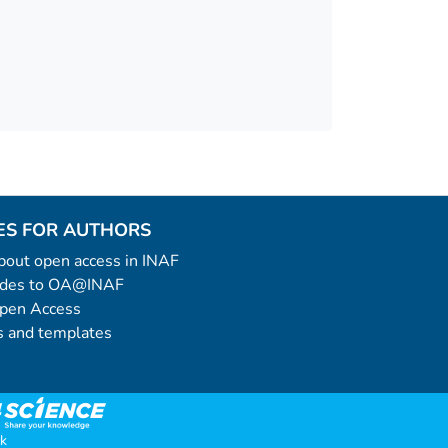
ES FOR AUTHORS
 about open access in INAF
uides to OA@INAF
Open Access
 and templates
k