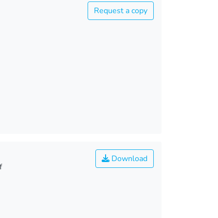
Request a copy
Download
f