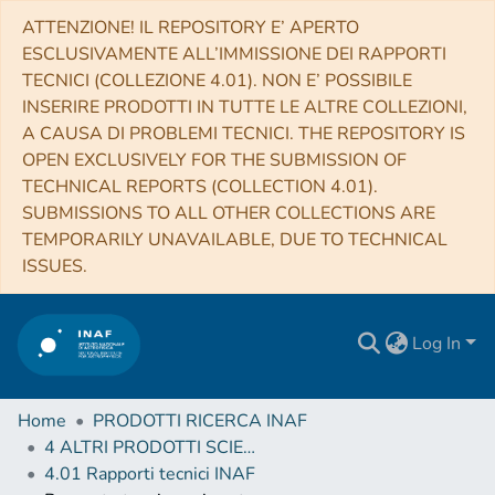
ATTENZIONE! IL REPOSITORY E’ APERTO
ESCLUSIVAMENTE ALL’IMMISSIONE DEI RAPPORTI
TECNICI (COLLEZIONE 4.01). NON E’ POSSIBILE
INSERIRE PRODOTTI IN TUTTE LE ALTRE COLLEZIONI,
A CAUSA DI PROBLEMI TECNICI. THE REPOSITORY IS
OPEN EXCLUSIVELY FOR THE SUBMISSION OF
TECHNICAL REPORTS (COLLECTION 4.01).
SUBMISSIONS TO ALL OTHER COLLECTIONS ARE
TEMPORARILY UNAVAILABLE, DUE TO TECHNICAL
ISSUES.
Log In
Home
PRODOTTI RICERCA INAF
4 ALTRI PRODOTTI SCIENTIFICI (Other scientific products)
4.01 Rapporti tecnici INAF