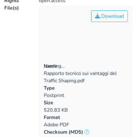
Rights
open.access
File(s)
Download
Loading...
Name
Rapporto tecnico sui vantaggi del
Loading...
Traffic Shaping.pdf
Type
Postprint
Size
520.83 KB
Format
Adobe PDF
Checksum
(MD5)