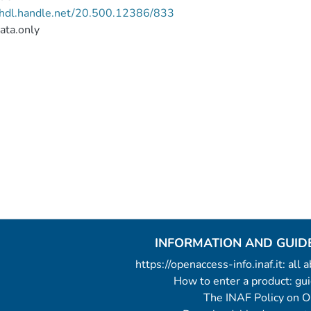
//hdl.handle.net/20.500.12386/833
ata.only
INFORMATION AND GUID
https://openaccess-info.inaf.it: all
How to enter a product: g
The INAF Policy on 