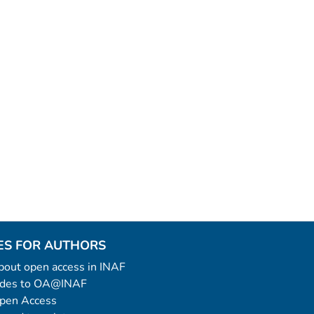
ES FOR AUTHORS
 about open access in INAF
uides to OA@INAF
Open Access