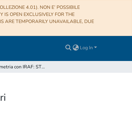
LLEZIONE 4.01). NON E’ POSSIBILE
RY IS OPEN EXCLUSIVELY FOR THE
NS ARE TEMPORARILY UNAVAILABLE, DUE
Log In
Astrometria con IRAF: STSDAS ed il package Arcetri
ri