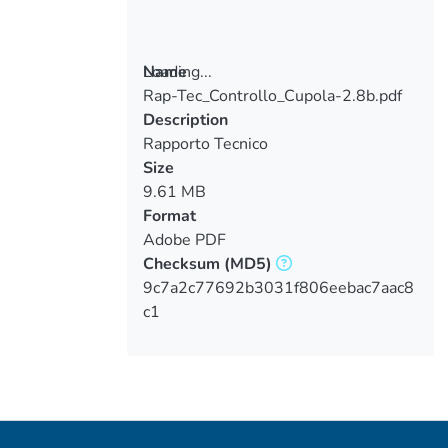
Loading...
Name
Rap-Tec_Controllo_Cupola-2.8b.pdf
Loading...
Description
Rapporto Tecnico
Size
9.61 MB
Format
Adobe PDF
Checksum
(MD5)
9c7a2c77692b3031f806eebac7aac8
c1