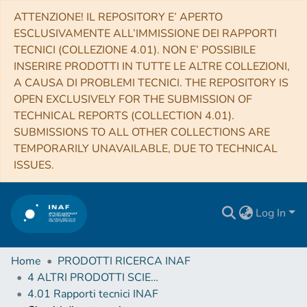
ATTENZIONE! IL REPOSITORY E’ APERTO
ESCLUSIVAMENTE ALL’IMMISSIONE DEI RAPPORTI
TECNICI (COLLEZIONE 4.01). NON E’ POSSIBILE
INSERIRE PRODOTTI IN TUTTE LE ALTRE COLLEZIONI,
A CAUSA DI PROBLEMI TECNICI. THE REPOSITORY IS
OPEN EXCLUSIVELY FOR THE SUBMISSION OF
TECHNICAL REPORTS (COLLECTION 4.01).
SUBMISSIONS TO ALL OTHER COLLECTIONS ARE
TEMPORARILY UNAVAILABLE, DUE TO TECHNICAL
ISSUES.
Log In
Home
PRODOTTI RICERCA INAF
4 ALTRI PRODOTTI SCIENTIFICI (Other scientific products)
4.01 Rapporti tecnici INAF