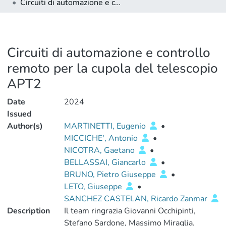
Circuiti di automazione e controllo remoto per la cupola del telescopio APT2
Circuiti di automazione e controllo
remoto per la cupola del telescopio
APT2
Date
2024
Issued
Author(s)
MARTINETTI, Eugenio
•
MICCICHE', Antonio
•
NICOTRA, Gaetano
•
BELLASSAI, Giancarlo
•
BRUNO, Pietro Giuseppe
•
LETO, Giuseppe
•
SANCHEZ CASTELAN, Ricardo Zanmar
Description
Il team ringrazia Giovanni Occhipinti,
Stefano Sardone, Massimo Miraglia.