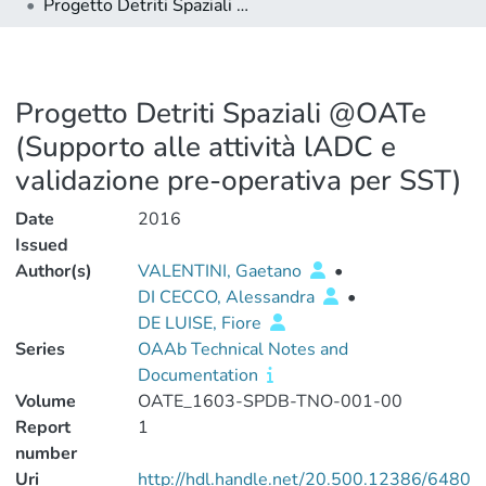
Progetto Detriti Spaziali @OATe (Supporto alle attività lADC e validazione pre-operativa per SST)
Progetto Detriti Spaziali @OATe
(Supporto alle attività lADC e
validazione pre-operativa per SST)
Date
2016
Issued
Author(s)
VALENTINI, Gaetano
•
DI CECCO, Alessandra
•
DE LUISE, Fiore
Series
OAAb Technical Notes and
Documentation
Volume
OATE_1603-SPDB-TNO-001-00
Report
1
number
Uri
http://hdl.handle.net/20.500.12386/6480