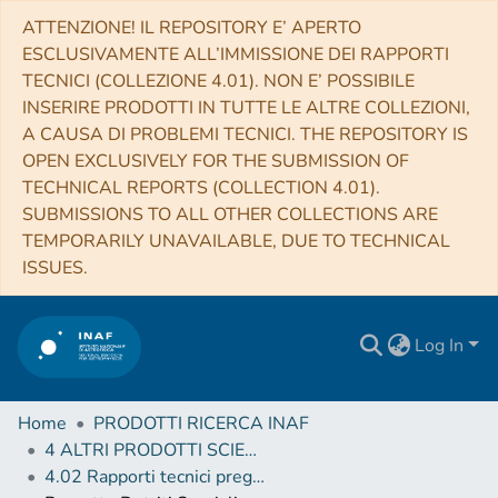
ATTENZIONE! IL REPOSITORY E’ APERTO
ESCLUSIVAMENTE ALL’IMMISSIONE DEI RAPPORTI
TECNICI (COLLEZIONE 4.01). NON E’ POSSIBILE
INSERIRE PRODOTTI IN TUTTE LE ALTRE COLLEZIONI,
A CAUSA DI PROBLEMI TECNICI. THE REPOSITORY IS
OPEN EXCLUSIVELY FOR THE SUBMISSION OF
TECHNICAL REPORTS (COLLECTION 4.01).
SUBMISSIONS TO ALL OTHER COLLECTIONS ARE
TEMPORARILY UNAVAILABLE, DUE TO TECHNICAL
ISSUES.
Log In
Home
PRODOTTI RICERCA INAF
4 ALTRI PRODOTTI SCIENTIFICI (Other scientific products)
4.02 Rapporti tecnici pregressi