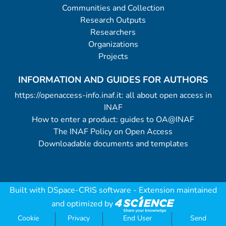
Communities and Collection
Research Outputs
Researchers
Organizations
Projects
INFORMATION AND GUIDES FOR AUTHORS
https://openaccess-info.inaf.it: all about open access in
INAF
How to enter a product: guides to OA@INAF
The INAF Policy on Open Access
Downloadable documents and templates
Built with
DSpace-CRIS software
- Extension maintained
and optimized by
Cookie
Privacy
End User
Send