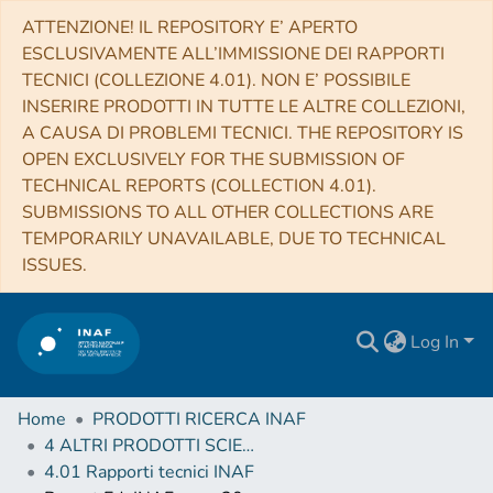
ATTENZIONE! IL REPOSITORY E’ APERTO
ESCLUSIVAMENTE ALL’IMMISSIONE DEI RAPPORTI
TECNICI (COLLEZIONE 4.01). NON E’ POSSIBILE
INSERIRE PRODOTTI IN TUTTE LE ALTRE COLLEZIONI,
A CAUSA DI PROBLEMI TECNICI. THE REPOSITORY IS
OPEN EXCLUSIVELY FOR THE SUBMISSION OF
TECHNICAL REPORTS (COLLECTION 4.01).
SUBMISSIONS TO ALL OTHER COLLECTIONS ARE
TEMPORARILY UNAVAILABLE, DUE TO TECHNICAL
ISSUES.
Log In
Home
PRODOTTI RICERCA INAF
4 ALTRI PRODOTTI SCIENTIFICI (Other scientific products)
4.01 Rapporti tecnici INAF