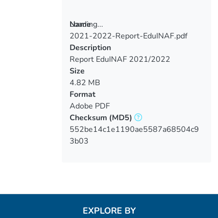
Loading...
Name
2021-2022-Report-EduINAF.pdf
Loading...
Description
Report EduINAF 2021/2022
Size
4.82 MB
Format
Adobe PDF
Checksum
(MD5)
552be14c1e1190ae5587a68504c9
3b03
EXPLORE BY