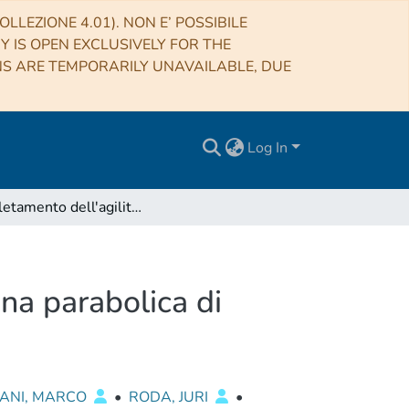
LLEZIONE 4.01). NON E’ POSSIBILE
RY IS OPEN EXCLUSIVELY FOR THE
NS ARE TEMPORARILY UNAVAILABLE, DUE
Log In
Completamento dell'agilità in frequenza per l'antenna parabolica di Medicina
na parabolica di
ANI, MARCO
•
RODA, JURI
•