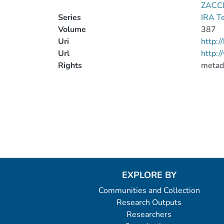
ZACC
Series
IRA T
Volume
387
Uri
http:
Url
http:/
Rights
metad
EXPLORE BY
Communities and Collection
Research Outputs
Researchers