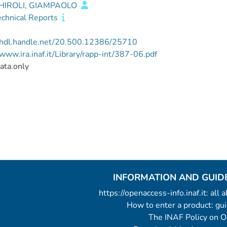
HIROLI, GIAMPAOLO
echnical Reports
//hdl.handle.net/20.500.12386/25710
/www.ira.inaf.it/Library/rapp-int/387-06.pdf
ata.only
INFORMATION AND GUID
https://openaccess-info.inaf.it: all
How to enter a product: g
The INAF Policy on 