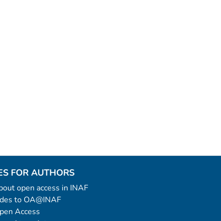
ES FOR AUTHORS
 about open access in INAF
uides to OA@INAF
Open Access