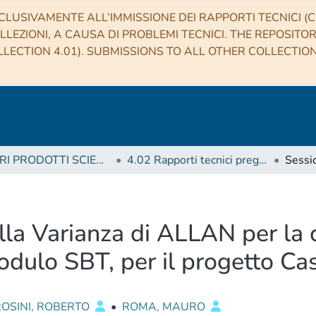
CLUSIVAMENTE ALL’IMMISSIONE DEI RAPPORTI TECNICI (CO
LLEZIONI, A CAUSA DI PROBLEMI TECNICI. THE REPOSITO
LECTION 4.01). SUBMISSIONS TO ALL OTHER COLLECTIO
4 ALTRI PRODOTTI SCIENTIFICI (Other scientific products)
4.02 Rapporti tecnici pregressi
lla Varianza di ALLAN per la c
modulo SBT, per il progetto Cas
OSINI, ROBERTO
•
ROMA, MAURO