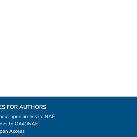
ES FOR AUTHORS
 about open access in INAF
uides to OA@INAF
Open Access