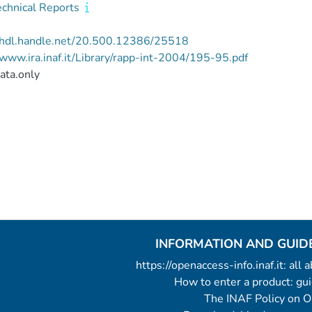
echnical Reports
//hdl.handle.net/20.500.12386/25518
/www.ira.inaf.it/Library/rapp-int-2004/195-95.pdf
ata.only
INFORMATION AND GUID
https://openaccess-info.inaf.it: all
How to enter a product: g
The INAF Policy on 