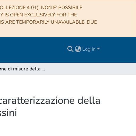
LLEZIONE 4.01). NON E’ POSSIBILE
RY IS OPEN EXCLUSIVELY FOR THE
NS ARE TEMPORARILY UNAVAILABLE, DUE
Log In
Sessione di misure della Varianza di ALLAN per la caratterizzazione della stabilità di fase del modulo SBT, per il progetto Cassini
aratterizzazione della
sini