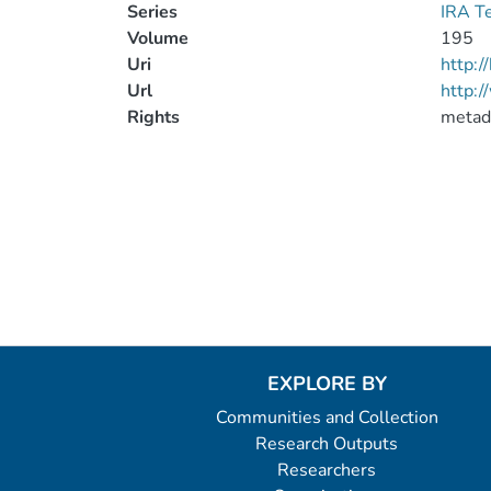
Series
IRA T
Volume
195
Uri
http:
Url
http:/
Rights
metad
EXPLORE BY
Communities and Collection
Research Outputs
Researchers