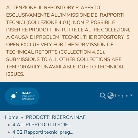
ATTENZIONE! IL REPOSITORY E’ APERTO
ESCLUSIVAMENTE ALL’IMMISSIONE DEI RAPPORTI
TECNICI (COLLEZIONE 4.01). NON E’ POSSIBILE
INSERIRE PRODOTTI IN TUTTE LE ALTRE COLLEZIONI,
A CAUSA DI PROBLEMI TECNICI. THE REPOSITORY IS
OPEN EXCLUSIVELY FOR THE SUBMISSION OF
TECHNICAL REPORTS (COLLECTION 4.01).
SUBMISSIONS TO ALL OTHER COLLECTIONS ARE
TEMPORARILY UNAVAILABLE, DUE TO TECHNICAL
ISSUES.
Log In
Home
PRODOTTI RICERCA INAF
4 ALTRI PRODOTTI SCIENTIFICI (Other scientific products)
4.02 Rapporti tecnici pregressi