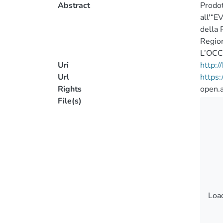
Abstract
Prodot
all'“
della 
Region
L’OCC
Uri
http:
Url
https:
Rights
open.
File(s)
Load
Load