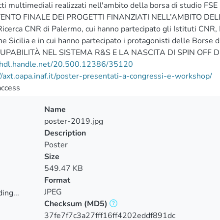
ti multimediali realizzati nell'ambito della borsa di studio FS
EVENTO FINALE DEI PROGETTI FINANZIATI NELL’AMBITO DELL
Ricerca CNR di Palermo, cui hanno partecipato gli Istituti CNR, I
e Sicilia e in cui hanno partecipato i protagonisti delle Bors
UPABILITÀ NEL SISTEMA R&S E LA NASCITA DI SPIN OFF DI 
//hdl.handle.net/20.500.12386/35120
//axt.oapa.inaf.it/poster-presentati-a-congressi-e-workshop/
access
Name
poster-2019.jpg
Description
Poster
Size
549.47 KB
Format
JPEG
ing...
Checksum
(MD5)
ing...
37fe7f7c3a27fff16ff4202eddf891dc