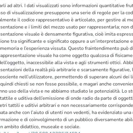
arli ad altri. I dati visualizzati sono informazioni quantitative fr
so di visualizzazione presuppone una serie di regole per la codi
mente il codice rappresentativo è articolato, per gestire al me
sentazione e i limiti del mezzo usato per rappresentarla; non di 
sentazione visuale è densamente figurativa, cioè imita espres
ione tra significante e significato oppure a un’interpretazione e
 memoria e l’esperienza vissuta. Questo fraintendimento può di
 rappresentazione visuale ha come oggetto qualcosa di fisicame
 dell’oggetto, inaccessibile alla vista e agli strumenti ottici. 
sentazioni della realtà più arbitrarie e scarsamente figurative,
cosciente nell’utilizzatore, permettendo di superare alcuni dei li
quindi chiesti se non fosse possibile, e magari anche convenien
nno uso della vista e ne abbiamo studiato le potenzialità. Lo stu
tattile e uditiva dell’emissione di onde radio da parte di oggetti
tri tattili e uditivi arbitrari e non necessariamente corrispond
uata anche con l’aiuto di utenti non vedenti, ha evidenziato una 
ormazione e di coinvolgimento di un pubblico diversamente abile
 in ambito didattico, museale e sociale.