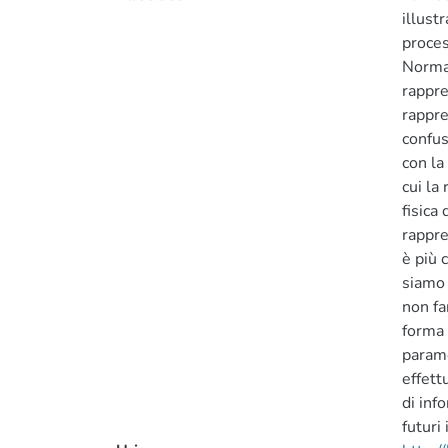
illustr
proces
Normal
rappre
rappre
confus
con la
cui la
fisica
rappre
è più 
siamo 
non fa
forma 
parame
effett
di inf
futuri