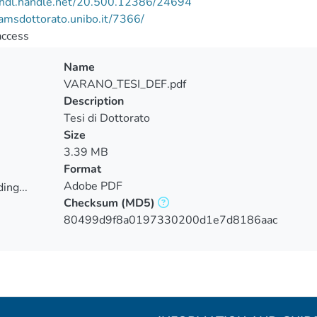
//hdl.handle.net/20.500.12386/24694
/amsdottorato.unibo.it/7366/
access
Name
VARANO_TESI_DEF.pdf
Description
Tesi di Dottorato
Size
3.39 MB
Format
Adobe PDF
ing...
Checksum
(MD5)
ing...
80499d9f8a0197330200d1e7d8186aac