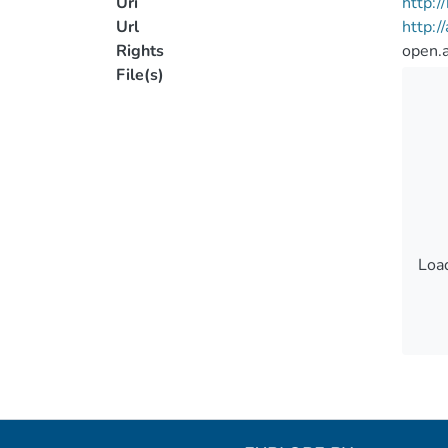
Uri
http:
Url
http:/
Rights
open.
File(s)
Load
Load