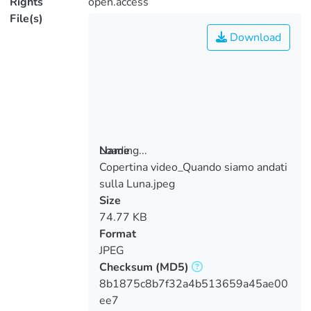
Rights
open.access
File(s)
Download
Loading...
Name
Copertina video_Quando siamo andati
Loading...
sulla Luna.jpeg
Size
74.77 KB
Format
JPEG
Checksum
(MD5)
8b1875c8b7f32a4b513659a45ae00
ee7