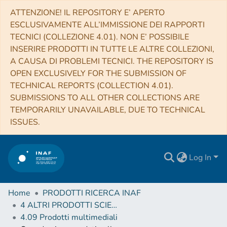
ATTENZIONE! IL REPOSITORY E’ APERTO
ESCLUSIVAMENTE ALL’IMMISSIONE DEI RAPPORTI
TECNICI (COLLEZIONE 4.01). NON E’ POSSIBILE
INSERIRE PRODOTTI IN TUTTE LE ALTRE COLLEZIONI,
A CAUSA DI PROBLEMI TECNICI. THE REPOSITORY IS
OPEN EXCLUSIVELY FOR THE SUBMISSION OF
TECHNICAL REPORTS (COLLECTION 4.01).
SUBMISSIONS TO ALL OTHER COLLECTIONS ARE
TEMPORARILY UNAVAILABLE, DUE TO TECHNICAL
ISSUES.
Log In
Home
PRODOTTI RICERCA INAF
4 ALTRI PRODOTTI SCIENTIFICI (Other scientific products)
4.09 Prodotti multimediali