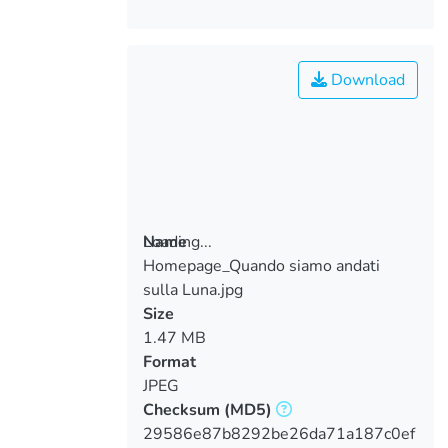
Download
Loading...
Name
Homepage_Quando siamo andati
Loading...
sulla Luna.jpg
Size
1.47 MB
Format
JPEG
Checksum
(MD5)
29586e87b8292be26da71a187c0ef