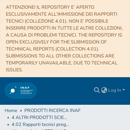
ATTENZIONE! IL REPOSITORY E’ APERTO
ESCLUSIVAMENTE ALL’IMMISSIONE DEI RAPPORTI
TECNICI (COLLEZIONE 4.01). NON E’ POSSIBILE
INSERIRE PRODOTTI IN TUTTE LE ALTRE COLLEZIONI,
A CAUSA DI PROBLEMI TECNICI. THE REPOSITORY IS
OPEN EXCLUSIVELY FOR THE SUBMISSION OF
TECHNICAL REPORTS (COLLECTION 4.01).
SUBMISSIONS TO ALL OTHER COLLECTIONS ARE
TEMPORARILY UNAVAILABLE, DUE TO TECHNICAL
ISSUES.
Log In
Home
PRODOTTI RICERCA INAF
4 ALTRI PRODOTTI SCIENTIFICI (Other scientific products)
4.02 Rapporti tecnici pregressi