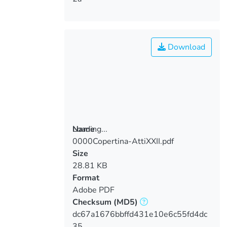
Download
Loading...
Name
0000Copertina-AttiXXII.pdf
Loading...
Size
28.81 KB
Format
Adobe PDF
Checksum
(MD5)
dc67a1676bbffd431e10e6c55fd4dc
35