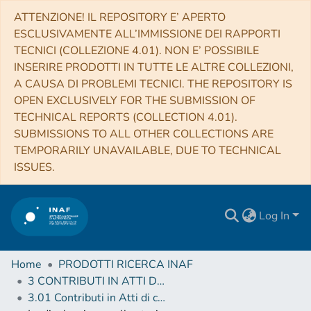
ATTENZIONE! IL REPOSITORY E’ APERTO
ESCLUSIVAMENTE ALL’IMMISSIONE DEI RAPPORTI
TECNICI (COLLEZIONE 4.01). NON E’ POSSIBILE
INSERIRE PRODOTTI IN TUTTE LE ALTRE COLLEZIONI,
A CAUSA DI PROBLEMI TECNICI. THE REPOSITORY IS
OPEN EXCLUSIVELY FOR THE SUBMISSION OF
TECHNICAL REPORTS (COLLECTION 4.01).
SUBMISSIONS TO ALL OTHER COLLECTIONS ARE
TEMPORARILY UNAVAILABLE, DUE TO TECHNICAL
ISSUES.
Log In
Home
PRODOTTI RICERCA INAF
3 CONTRIBUTI IN ATTI DI CONVEGNO (Proceedings)
3.01 Contributi in Atti di convegno