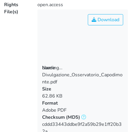
Rights
open.access
File(s)
Download
Loading...
Name
Divulgazione_Osservatorio_Capodimo
Loading...
nte.pdf
Size
62.86 KB
Format
Adobe PDF
Checksum
(MD5)
cddd33443ddbe9f2a59b29e1ff20b3
2a