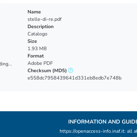
Name
stelle-di-re.pdf
Description
Catalogo
Size
1.93 MB
Format
Adobe PDF
ing...
Checksum
(MD5)
ing...
e558dc7958439641d331eb8edb7e748b
INFORMATION AND GUID
https://openaccess-info.inaf.it: all