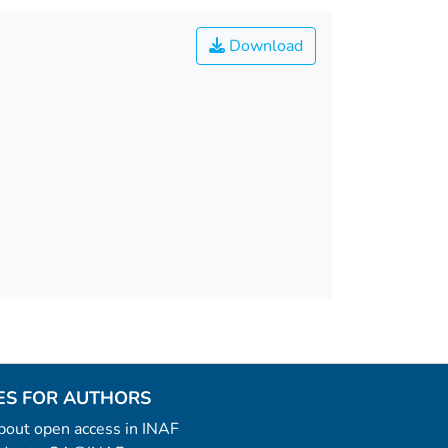
Download
ES FOR AUTHORS
 about open access in INAF