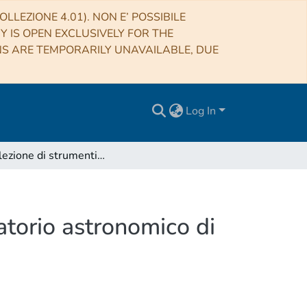
LLEZIONE 4.01). NON E’ POSSIBILE
RY IS OPEN EXCLUSIVELY FOR THE
NS ARE TEMPORARILY UNAVAILABLE, DUE
Log In
La collezione di strumenti antichi dell'INAF-Osservatorio astronomico di Torino [inventario] [foto]
atorio astronomico di