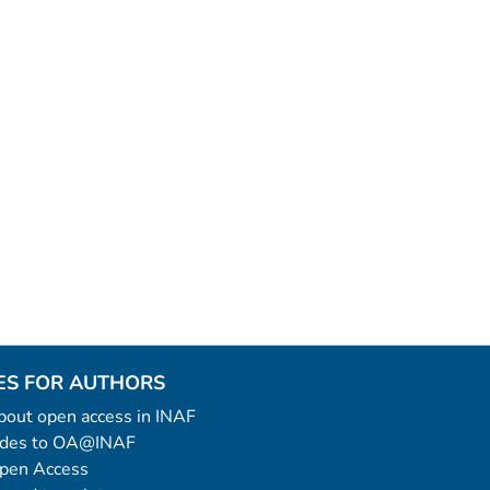
ES FOR AUTHORS
 about open access in INAF
uides to OA@INAF
Open Access