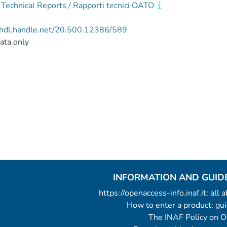
echnical Reports / Rapporti tecnici OATO
//hdl.handle.net/20.500.12386/589
ata.only
INFORMATION AND GUID
https://openaccess-info.inaf.it: all
How to enter a product: g
The INAF Policy on 