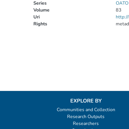
Series
OATO T
Volume
83
Uri
http:
Rights
metad
EXPLORE BY
Communities and Collection
Research Outputs
Researchers