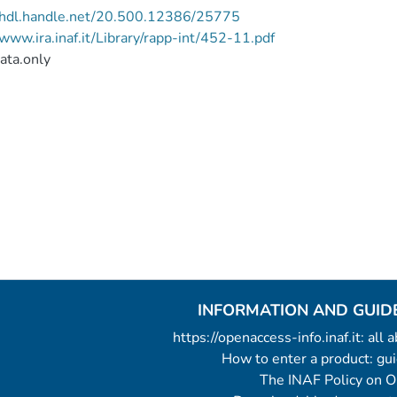
//hdl.handle.net/20.500.12386/25775
/www.ira.inaf.it/Library/rapp-int/452-11.pdf
ata.only
INFORMATION AND GUID
https://openaccess-info.inaf.it: all
How to enter a product: g
The INAF Policy on 