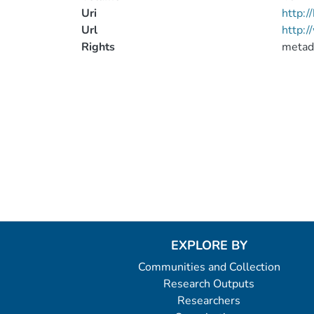
Uri
http:
Url
http:/
Rights
metad
EXPLORE BY
Communities and Collection
Research Outputs
Researchers