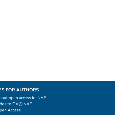
ES FOR AUTHORS
 about open access in INAF
uides to OA@INAF
Open Access