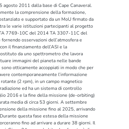
5 agosto 2011 dalla base di Cape Canaveral.
ivamente la comprensione della formazione,
sostanziato e supportato da un MoU firmato da
le varie istituzioni partecipanti al progetto
amo TA 7769-10C del 2014 TA 3307-11C del
e fornendo osservazioni dell’atmosfera e
n il finanziamento dell’ASI e la
 costituto da uno spettrometro che lavora
ettuare immagini del pianeta nelle bande
o sono otticamente accoppiati in modo che per
a avere contemporaneamente l’informazione
e rotante (2 rpm), in un campo magnetico
radiazione ed ha un sistema di controllo
glio 2016 e la fine della missione (de-orbiting)
durata media di circa 53 giorni. A settembre
nsione della missione fino al 2025, arrivando
e. Durante questa fase estesa della missione
corceranno fino ad arrivare a durare 38 giorni. Il