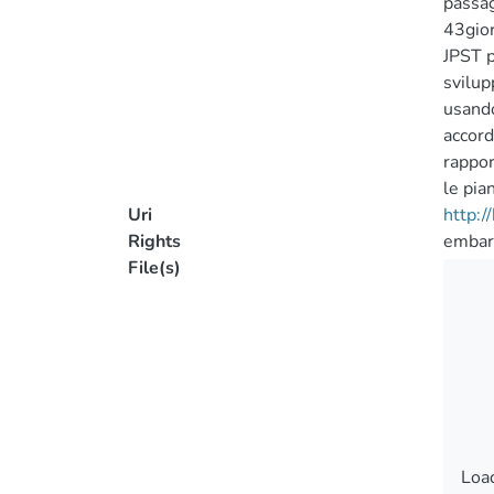
passag
43gior
JPST p
svilup
usando
accord
rappor
le pia
Uri
http:
Rights
embar
File(s)
Load