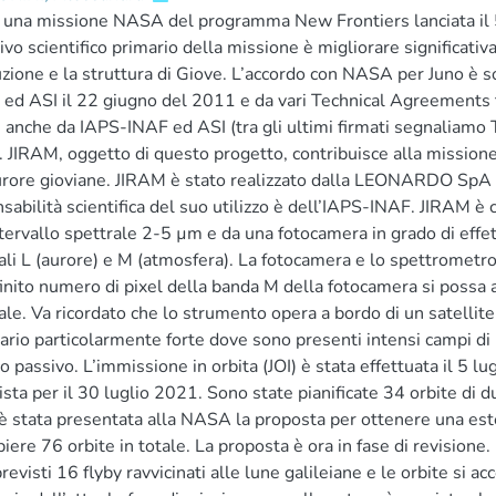
 una missione NASA del programma New Frontiers lanciata il 
ivo scientifico primario della missione è migliorare significat
uzione e la struttura di Giove. L’accordo con NASA per Juno è 
d ASI il 22 giugno del 2011 e da vari Technical Agreements tra 
i anche da IAPS-INAF ed ASI (tra gli ultimi firmati segnali
 JIRAM, oggetto di questo progetto, contribuisce alla mission
urore gioviane. JIRAM è stato realizzato dalla LEONARDO SpA co
sabilità scientifica del suo utilizzo è dell’IAPS-INAF. JIRAM è
ntervallo spettrale 2-5 µm e da una fotocamera in grado di eff
ali L (aurore) e M (atmosfera). La fotocamera e lo spettrometr
inito numero di pixel della banda M della fotocamera si poss
ale. Va ricordato che lo strumento opera a bordo di un satellit
ario particolarmente forte dove sono presenti intensi campi di 
o passivo. L’immissione in orbita (JOI) è stata effettuata il 5 lu
ista per il 30 luglio 2021. Sono state pianificate 34 orbite di 
 stata presentata alla NASA la proposta per ottenere una este
iere 76 orbite in totale. La proposta è ora in fase di revision
revisti 16 flyby ravvicinati alle lune galileiane e le orbite si ac