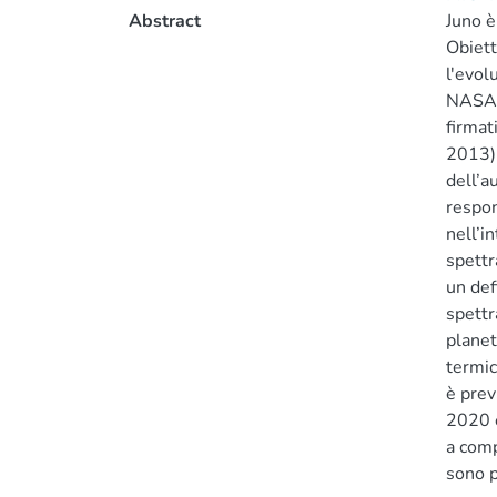
Abstract
Juno è
Obiett
l'evol
NASA e
firmat
2013).
dell’a
respon
nell’i
spettr
un def
spettr
planet
termic
è prev
2020 è
a comp
sono p