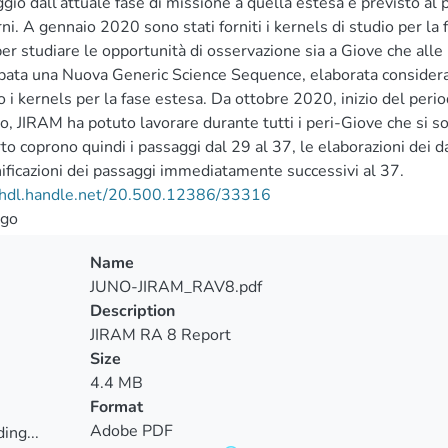
gio dall’attuale fase di missione a quella estesa è previsto al 
ni. A gennaio 2020 sono stati forniti i kernels di studio per la 
er studiare le opportunità di osservazione sia a Giove che alle 
pata una Nuova Generic Science Sequence, elaborata considerando
 i kernels per la fase estesa. Da ottobre 2020, inizio del peri
o, JIRAM ha potuto lavorare durante tutti i peri-Giove che si son
to coprono quindi i passaggi dal 29 al 37, le elaborazioni dei d
nificazioni dei passaggi immediatamente successivi al 37.
//hdl.handle.net/20.500.12386/33316
go
Name
JUNO-JIRAM_RAV8.pdf
Description
JIRAM RA 8 Report
Size
4.4 MB
Format
Adobe PDF
ing...