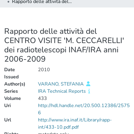
Rapporto delle attività del CENTRO VISITE 'M. CECCARELLI' dei radiotelescopi INAF/IRA anni 2006-2009
Rapporto delle attività del
CENTRO VISITE 'M. CECCARELLI'
dei radiotelescopi INAF/IRA anni
2006-2009
Date
2010
Issued
Author(s)
VARANO, STEFANIA
Series
IRA Technical Reports
Volume
433
Uri
http://hdl.handle.net/20.500.12386/2575
6
Url
http://www.ira.inaf.it/Library/rapp-
int/433-10.pdf.pdf