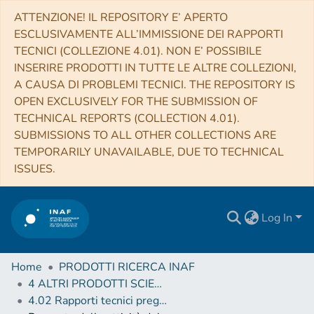
ATTENZIONE! IL REPOSITORY E’ APERTO
ESCLUSIVAMENTE ALL’IMMISSIONE DEI RAPPORTI
TECNICI (COLLEZIONE 4.01). NON E’ POSSIBILE
INSERIRE PRODOTTI IN TUTTE LE ALTRE COLLEZIONI,
A CAUSA DI PROBLEMI TECNICI. THE REPOSITORY IS
OPEN EXCLUSIVELY FOR THE SUBMISSION OF
TECHNICAL REPORTS (COLLECTION 4.01).
SUBMISSIONS TO ALL OTHER COLLECTIONS ARE
TEMPORARILY UNAVAILABLE, DUE TO TECHNICAL
ISSUES.
Log In
Home
PRODOTTI RICERCA INAF
4 ALTRI PRODOTTI SCIENTIFICI (Other scientific products)
4.02 Rapporti tecnici pregressi