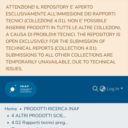
ATTENZIONE! IL REPOSITORY E’ APERTO
ESCLUSIVAMENTE ALL’IMMISSIONE DEI RAPPORTI
TECNICI (COLLEZIONE 4.01). NON E’ POSSIBILE
INSERIRE PRODOTTI IN TUTTE LE ALTRE COLLEZIONI,
A CAUSA DI PROBLEMI TECNICI. THE REPOSITORY IS
OPEN EXCLUSIVELY FOR THE SUBMISSION OF
TECHNICAL REPORTS (COLLECTION 4.01).
SUBMISSIONS TO ALL OTHER COLLECTIONS ARE
TEMPORARILY UNAVAILABLE, DUE TO TECHNICAL
ISSUES.
Log In
Home
PRODOTTI RICERCA INAF
4 ALTRI PRODOTTI SCIENTIFICI (Other scientific products)
4.02 Rapporti tecnici pregressi