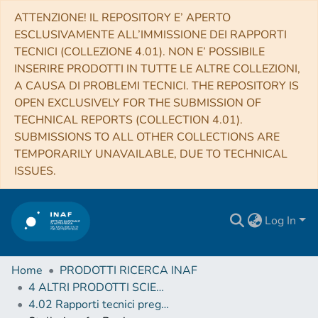
ATTENZIONE! IL REPOSITORY E’ APERTO
ESCLUSIVAMENTE ALL’IMMISSIONE DEI RAPPORTI
TECNICI (COLLEZIONE 4.01). NON E’ POSSIBILE
INSERIRE PRODOTTI IN TUTTE LE ALTRE COLLEZIONI,
A CAUSA DI PROBLEMI TECNICI. THE REPOSITORY IS
OPEN EXCLUSIVELY FOR THE SUBMISSION OF
TECHNICAL REPORTS (COLLECTION 4.01).
SUBMISSIONS TO ALL OTHER COLLECTIONS ARE
TEMPORARILY UNAVAILABLE, DUE TO TECHNICAL
ISSUES.
Log In
Home
PRODOTTI RICERCA INAF
4 ALTRI PRODOTTI SCIENTIFICI (Other scientific products)
4.02 Rapporti tecnici pregressi