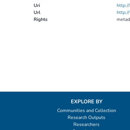
Uri
http:
Url
http:/
Rights
metad
EXPLORE BY
Communities and Collection
Research Outputs
Researchers