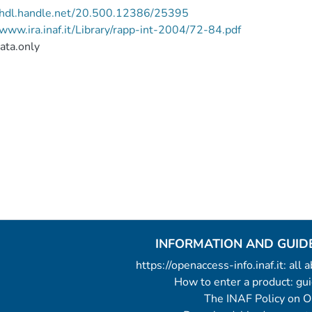
//hdl.handle.net/20.500.12386/25395
/www.ira.inaf.it/Library/rapp-int-2004/72-84.pdf
ata.only
INFORMATION AND GUID
https://openaccess-info.inaf.it: all
How to enter a product: g
The INAF Policy on 