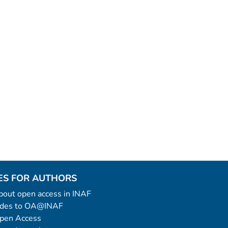
ES FOR AUTHORS
 about open access in INAF
uides to OA@INAF
Open Access