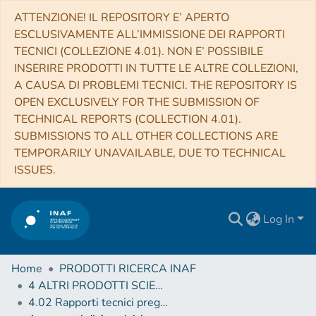
ATTENZIONE! IL REPOSITORY E’ APERTO
ESCLUSIVAMENTE ALL’IMMISSIONE DEI RAPPORTI
TECNICI (COLLEZIONE 4.01). NON E’ POSSIBILE
INSERIRE PRODOTTI IN TUTTE LE ALTRE COLLEZIONI,
A CAUSA DI PROBLEMI TECNICI. THE REPOSITORY IS
OPEN EXCLUSIVELY FOR THE SUBMISSION OF
TECHNICAL REPORTS (COLLECTION 4.01).
SUBMISSIONS TO ALL OTHER COLLECTIONS ARE
TEMPORARILY UNAVAILABLE, DUE TO TECHNICAL
ISSUES.
Log In
Home
PRODOTTI RICERCA INAF
4 ALTRI PRODOTTI SCIENTIFICI (Other scientific products)
4.02 Rapporti tecnici pregressi